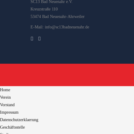
SC13 Bad Neuenahr e.V.
Kreuzstraße 110
53474 Bad Neuenahr-Ahrweiler
E-Mail: info@sc13badneuenahr.de
Home
Verein
Vorstand
Impressum
Datenschutzerklaerung
Geschäftsstelle