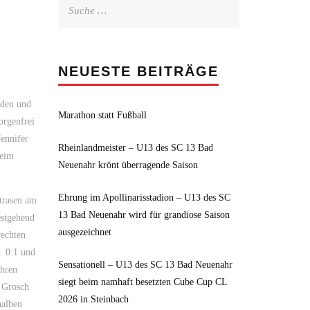
Suche
nach:
NEUESTE BEITRÄGE
rden und
Marathon statt Fußball
orgenfrei
ennifer
Rheinlandmeister – U13 des SC 13 Bad
beim
Neuenahr krönt überragende Saison
Ehrung im Apollinarisstadion – U13 des SC
trasen am
13 Bad Neuenahr wird für grandiose Saison
estgehend
ausgezeichnet
rechten
. 0:1 und
Sensationell – U13 des SC 13 Bad Neuenahr
ihren
siegt beim namhaft besetzten Cube Cup CL
a Grosch
2026 in Steinbach
halben