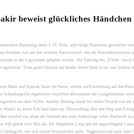
Bakir beweist glückliches Händchen
uniorinnen Bundesliga beim 1. FC Köln, sind einige Klarheiten geschaffen wo
iten beziehen sich auf den weiteren Saisonverlauf, den der Kurstadtnachwuchs s
erinnen in der Liga konnte gehalten werden. Die Führung des „Effzeh“ durch J
r egalisieren. Trotz guter Chancen auf beiden Seiten blieb es bis zum Schluss 
iz Bakir und Sijamak Sauer die Partie, welche noch kurzfristig auf den Kuns
n Schnellangriffe ergebnislos verpufften übernahmen die Gastgeberinnen weit
igentlich aus dem Nichts. Jennifer Hartung wurde bei einem Vorstoß von der 
tzem Winkel ins kurze Eck fand dann zur Überraschung aller den Weg zum Erfolg
. Ihm missfiel vor allem der Abstand den seine Schützlinge voller Ehrfurcht zu 
chon früh gleich zwei Mal aus. Für Magdalene Lang und die angeschlagene Luis
lücksgriff, wie sich schnell herausstellen sollte. Niggemann traf nach einer 