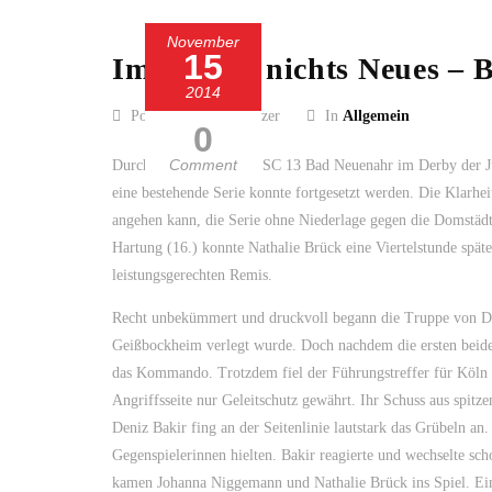
November
15
Im Westen nichts Neues – 
2014
Posted by Guido Kölzer
In
Allgemein
0
Comment
Durch das 1:1 (1:1) des SC 13 Bad Neuenahr im Derby der J
eine bestehende Serie konnte fortgesetzt werden. Die Klarhe
angehen kann, die Serie ohne Niederlage gegen die Domstädt
Hartung (16.) konnte Nathalie Brück eine Viertelstunde späte
leistungsgerechten Remis.
Recht unbekümmert und druckvoll begann die Truppe von Den
Geißbockheim verlegt wurde. Doch nachdem die ersten beide
das Kommando. Trotzdem fiel der Führungstreffer für Köln e
Angriffsseite nur Geleitschutz gewährt. Ihr Schuss aus spi
Deniz Bakir fing an der Seitenlinie lautstark das Grübeln an
Gegenspielerinnen hielten. Bakir reagierte und wechselte s
kamen Johanna Niggemann und Nathalie Brück ins Spiel. Ein G