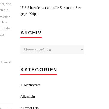
iel, wie
U13-2 beendet sensationelle Saison mit Sieg
en die
gegen Kripp
ingegen
 Deniz
h in das
Archiv
ARCHIV
 das
r, Hannah
KATEGORIEN
1. Mannschaft
Allgemein
Kurstadt Cup