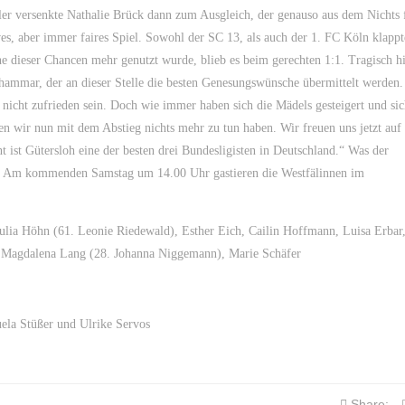
er versenkte Nathalie Brück dann zum Ausgleich, der genauso aus dem Nichts f
ives, aber immer faires Spiel. Sowohl der SC 13, als auch der 1. FC Köln klappt
ne dieser Chancen mehr genutzt wurde, blieb es beim gerechten 1:1. Tragisch h
ammar, der an dieser Stelle die besten Genesungswünsche übermittelt werden.
h nicht zufrieden sein. Doch wie immer haben sich die Mädels gesteigert und sic
lten wir nun mit dem Abstieg nichts mehr zu tun haben. Wir freuen uns jetzt auf
ist Gütersloh eine der besten drei Bundesligisten in Deutschland.“ Was der
ags. Am kommenden Samstag um 14.00 Uhr gastieren die Westfälinnen im
Julia Höhn (61. Leonie Riedewald), Esther Eich, Cailin Hoffmann, Luisa Erba
, Magdalena Lang (28. Johanna Niggemann), Marie Schäfer
uela Stüßer und Ulrike Servos
Share: