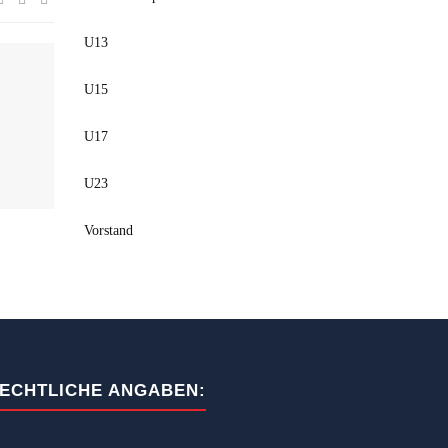
U13
U15
U17
U23
Vorstand
ECHTLICHE ANGABEN: