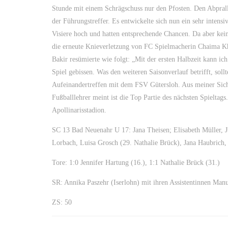
Stunde mit einem Schrägschuss nur den Pfosten. Den Abprall
der Führungstreffer. Es entwickelte sich nun ein sehr intens
Visiere hoch und hatten entsprechende Chancen. Da aber kei
die erneute Knieverletzung von FC Spielmacherin Chaima Kh
Bakir resümierte wie folgt: „Mit der ersten Halbzeit kann ic
Spiel gebissen. Was den weiteren Saisonverlauf betrifft, sol
Aufeinandertreffen mit dem FSV Gütersloh. Aus meiner Sicht 
Fußballlehrer meint ist die Top Partie des nächsten Spielt
Apollinarisstadion.
SC 13 Bad Neuenahr U 17: Jana Theisen; Elisabeth Müller, 
Lorbach, Luisa Grosch (29. Nathalie Brück), Jana Haubrich
Tore: 1:0 Jennifer Hartung (16.), 1:1 Nathalie Brück (31.)
SR: Annika Paszehr (Iserlohn) mit ihren Assistentinnen Man
ZS: 50