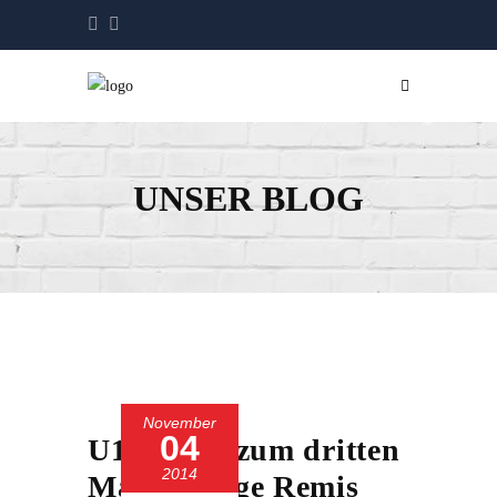
UNSER BLOG
November
04
U13 spielt zum dritten
2014
Mal in Folge Remis