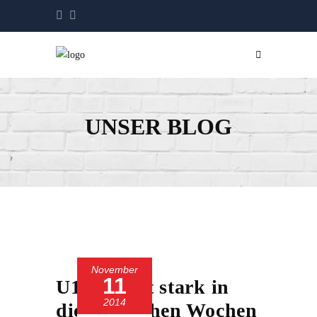
UNSER BLOG
November
11
U13 startet stark in
2014
die englischen Wochen