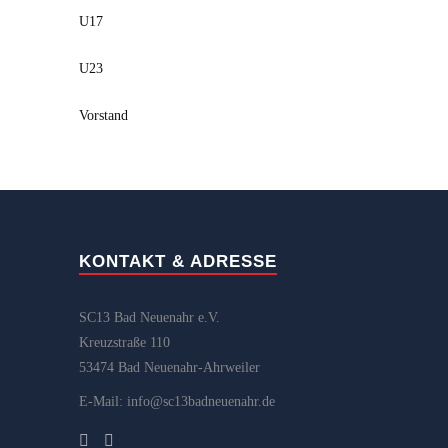
U17
U23
Vorstand
KONTAKT & ADRESSE
SC13 Bad Neuenahr e.V.
Kreuzstraße 110
53474 Bad Neuenahr-Ahrweiler
E-Mail: info@sc13badneuenahr.de