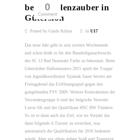
0
beim Budenzauber in
Comment
Gütersloh
Posted by Guido Kölzer
In
U17
Das neue Jahr geht in sein zweites Wochenende
und schon heißt es für den Bundesliganachwuchs
des SC 13 Bad Neuenahr Farbe zu bekennen. Beim
Gütersloher Hallenmasters 2015 spielt die Truppe
von Jugendkoordinator Sijamak Sauer bereits am
Freitagabend das Eröffnungsspiel gegen den
gastgebenden FSV 2009. Weitere Kontrahenten der
Vorrundengruppe A sind der belgische Vertreter
Lierse SK und der Qualifikant HSC BW Tündern.
So ist es dann auch das Ziel, wie im Vorjahr das
dann folgende A Turnier zu erreichen, was
automatisch die Qualifikation für 2016 bedeuten
würde. Aber vor allem stehen Spaß und Teamgeist