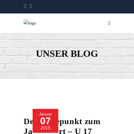
UNSER BLOG
Januar
07
Der Höhepunkt zum
2015
Jahresstart – U 17