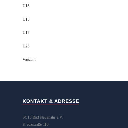
U13
U15
U17
U23
Vorstand
KONTAKT & ADRESSE
SC13 Bad Neuenahr e.V.
Kreuzstraße 110