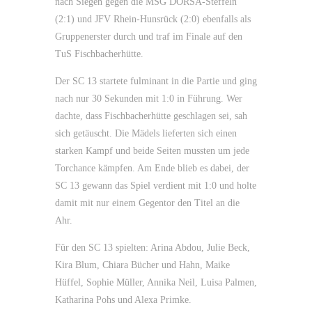
nach Siegen gegen die MSG DORSA-Steffeln
(2:1) und JFV Rhein-Hunsrück (2:0) ebenfalls als
Gruppenerster durch und traf im Finale auf den
TuS Fischbacherhütte.
Der SC 13 startete fulminant in die Partie und ging
nach nur 30 Sekunden mit 1:0 in Führung. Wer
dachte, dass Fischbacherhütte geschlagen sei, sah
sich getäuscht. Die Mädels lieferten sich einen
starken Kampf und beide Seiten mussten um jede
Torchance kämpfen. Am Ende blieb es dabei, der
SC 13 gewann das Spiel verdient mit 1:0 und holte
damit mit nur einem Gegentor den Titel an die
Ahr.
Für den SC 13 spielten: Arina Abdou, Julie Beck,
Kira Blum, Chiara Bücher und Hahn, Maike
Hüffel, Sophie Müller, Annika Neil, Luisa Palmen,
Katharina Pohs und Alexa Primke.