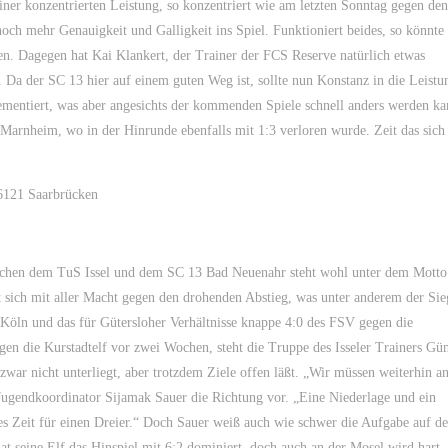
er konzentrierten Leistung, so konzentriert wie am letzten Sonntag gegen de
och mehr Genauigkeit und Galligkeit ins Spiel. Funktioniert beides, so könnte 
en. Dagegen hat Kai Klankert, der Trainer der FCS Reserve natürlich etwas
 Da der SC 13 hier auf einem guten Weg ist, sollte nun Konstanz in die Leistu
ementiert, was aber angesichts der kommenden Spiele schnell anders werden ka
arnheim, wo in der Hinrunde ebenfalls mit 1:3 verloren wurde. Zeit das sich
66121 Saarbrücken
schen dem TuS Issel und dem SC 13 Bad Neuenahr steht wohl unter dem Motto
t sich mit aller Macht gegen den drohenden Abstieg, was unter anderem der Si
Köln und das für Gütersloher Verhältnisse knappe 4:0 des FSV gegen die
n die Kurstadtelf vor zwei Wochen, steht die Truppe des Isseler Trainers Gün
r nicht unterliegt, aber trotzdem Ziele offen läßt. „Wir müssen weiterhin a
3 Jugendkoordinator Sijamak Sauer die Richtung vor. „Eine Niederlage und ein
s Zeit für einen Dreier.“ Doch Sauer weiß auch wie schwer die Aufgabe auf d
seine Elf das Hinspiel mit 6:2 dominiert, doch auch an der Mosel wird hart