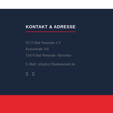
KONTAKT & ADRESSE
SC13 Bad Neuenahr e.V.
Kreuzstraße 110
53474 Bad Neuenahr-Ahrweiler
E-Mail: info@sc13badneuenahr.de