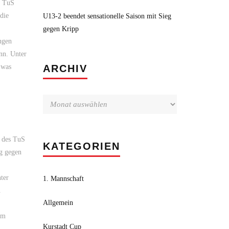
n TuS
die
U13-2 beendet sensationelle Saison mit Sieg
gegen Kripp
ngen
nn. Unter
Archiv
 was
ARCHIV
 des TuS
KATEGORIEN
eg gegen
ter
1. Mannschaft
n
Allgemein
em
Kurstadt Cup