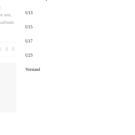
r.
U13
n sein,
alfinale.
U15
U17
U23
Vorstand