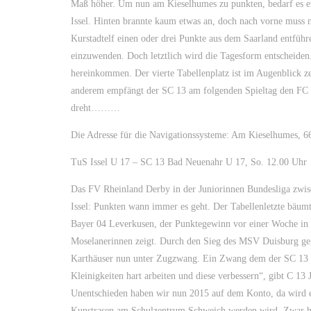
Maß höher. Um nun am Kieselhumes zu punkten, bedarf es ein
Issel. Hinten brannte kaum etwas an, doch nach vorne muss n
Kurstadtelf einen oder drei Punkte aus dem Saarland entführ
einzuwenden. Doch letztlich wird die Tagesform entscheiden.
hereinkommen. Der vierte Tabellenplatz ist im Augenblick z
anderem empfängt der SC 13 am folgenden Spieltag den FC M
dreht………
Die Adresse für die Navigationssysteme: Am Kieselhumes, 
TuS Issel U 17 – SC 13 Bad Neuenahr U 17, So. 12.00 Uhr
Das FV Rheinland Derby in der Juniorinnen Bundesliga zwi
Issel: Punkten wann immer es geht. Der Tabellenletzte bäum
Bayer 04 Leverkusen, der Punktegewinn vor einer Woche in 
Moselanerinnen zeigt. Durch den Sieg des MSV Duisburg gege
Karthäuser nun unter Zugzwang. Ein Zwang dem der SC 13 zwa
Kleinigkeiten hart arbeiten und diese verbessern“, gibt C 1
Unentschieden haben wir nun 2015 auf dem Konto, da wird e
Kunstrasen am Schulzentrum Schweich werden wird. Zwar hat 