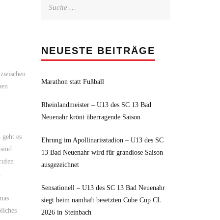
Suche
nach:
NEUESTE BEITRÄGE
 zwischen
Marathon statt Fußball
ben
Rheinlandmeister – U13 des SC 13 Bad
Neuenahr krönt überragende Saison
 geht es
Ehrung im Apollinarisstadion – U13 des SC
 sind
13 Bad Neuenahr wird für grandiose Saison
rufen
ausgezeichnet
n
Sensationell – U13 des SC 13 Bad Neuenahr
omas
siegt beim namhaft besetzten Cube Cup CL
liches
2026 in Steinbach