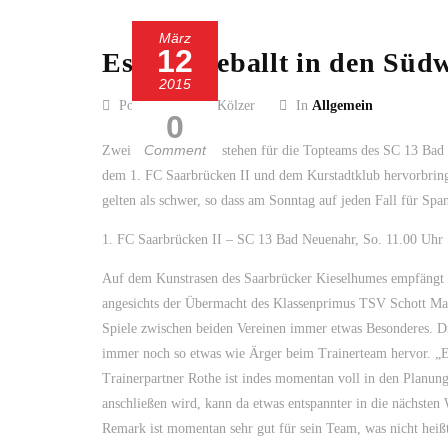
März
12
Es geht geballt in den Süd
2015
Posted by Guido Kölzer
In
Allgemein
0
Comment
Zwei Auswärtsspiele stehen für die Topteams des SC 13 Ba
dem 1. FC Saarbrücken II und dem Kurstadtklub hervorbringt
gelten als schwer, so dass am Sonntag auf jeden Fall für Span
1. FC Saarbrücken II – SC 13 Bad Neuenahr, So. 11.00 Uhr
Auf dem Kunstrasen des Saarbrücker Kieselhumes empfängt der
angesichts der Übermacht des Klassenprimus TSV Schott Main
Spiele zwischen beiden Vereinen immer etwas Besonderes. 
immer noch so etwas wie Ärger beim Trainerteam hervor. „E
Trainerpartner Rothe ist indes momentan voll in den Planun
anschließen wird, kann da etwas entspannter in die nächst
Remark ist momentan sehr gut für sein Team, was nicht heißt 