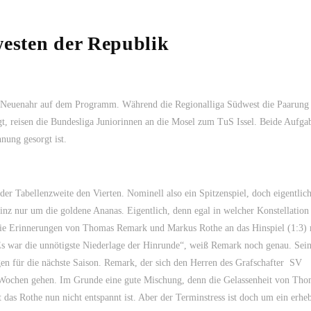
westen der Republik
d Neuenahr auf dem Programm. Während die Regionalliga Südwest die Paarung
, reisen die Bundesliga Juniorinnen an die Mosel zum TuS Issel. Beide Aufga
nung gesorgt ist.
 Tabellenzweite den Vierten. Nominell also ein Spitzenspiel, doch eigentlich
z nur um die goldene Ananas. Eigentlich, denn egal in welcher Konstellation
Die Erinnerungen von Thomas Remark und Markus Rothe an das Hinspiel (1:3) 
s war die unnötigste Niederlage der Hinrunde“, weiß Remark noch genau. Sei
gen für die nächste Saison. Remark, der sich den Herren des Grafschafter SV
en Wochen gehen. Im Grunde eine gute Mischung, denn die Gelassenheit von Th
das Rothe nun nicht entspannt ist. Aber der Terminstress ist doch um ein erheb