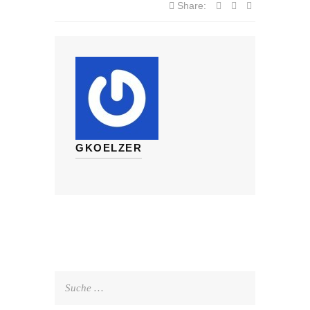
Share:
GKOELZER
Suche
nach: