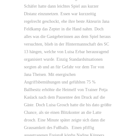
Schäfer hatte dann leichtes Spiel aus kurzer
Distanz einzunetzen. Essen war kurzzeitig
regelrecht geschockt, ehe ihre beste Akteurin Jana
Feldkamp das Zepter in die Hand nahm. Doch
alles was die Gastgeberinnen aus dem Spiel heraus
versuchten, blieb in der Hintermannschaft des SC
13 hängen, welche von Luisa Erbar herausragend
organisiert wurde. Einzig Standardsituationen
sorgten ab und an für Gefahr vor dem Tor von
Jana Theisen. Mit energischen
Angriffsbemühungen und gefühlten 75 %
Ballbesitz erhöhte die Heimelf von Trainer Petja
Kaslack nach dem Pausentee den Druck auf die
Gäste. Doch Luisa Grosch hatte die bis dato größte
Chance, als sie einen Blitzkonter an die Latte
drosch. Eine Minute später zeigte sich dann die
Grausamkeit des Fußballs. Einen pfiffig
ausgetragenen Freistoß köpfte Nadine Küppers