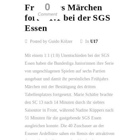
0
Frühjahrs Märchen
Comment
fort – 1:1 bei der SGS
Essen
Posted by Guido Kölzer
In
U17
Mit einem 1:1 (1:0) Unentschieden bei der SGS
Essen haben die Bundesliga Juniorinnen ihre Serie
von ungeschlagenen Spielen auf sechs Partien
ausgebaut und damit ihr persönliches Frühjahrs
Märchen mit der Bestätigung des dritten
Tabellenplatzes fortgesetzt. Marie Schäfer brachte
den SC 13 nach 14 Minuten durch ihr siebtes
Saisontor in Front, während Nadine Küppers nach
51 Minuten für die gastgebende SGS Essen
ausgleichen konnte. Die 40 Zuschauer an der
Essener Ardelhütte sahen ein Remis der attraktiven