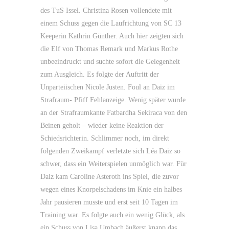
des TuS Issel. Christina Rosen vollendete mit
einem Schuss gegen die Laufrichtung von SC 13
Keeperin Kathrin Günther. Auch hier zeigten sich
die Elf von Thomas Remark und Markus Rothe
unbeeindruckt und suchte sofort die Gelegenheit
zum Ausgleich. Es folgte der Auftritt der
Unparteiischen Nicole Justen. Foul an Daiz im
Strafraum- Pfiff Fehlanzeige. Wenig später wurde
an der Strafraumkante Fatbardha Sekiraca von den
Beinen geholt – wieder keine Reaktion der
Schiedsrichterin. Schlimmer noch, im direkt
folgenden Zweikampf verletzte sich Léa Daiz so
schwer, dass ein Weiterspielen unmöglich war. Für
Daiz kam Caroline Asteroth ins Spiel, die zuvor
wegen eines Knorpelschadens im Knie ein halbes
Jahr pausieren musste und erst seit 10 Tagen im
Training war. Es folgte auch ein wenig Glück, als
ein Schuss von Lisa Umbach äußerst knapp das