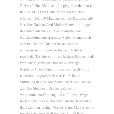
Ziel verfehlte. Mit einem 0:1 ging es in die Pause
und der SC 13 versuchte sofort den Druck zu
erhöhen. Doch 10 Minuten nach der Pause erzielte
Karoline Kohr in Gerd Müller Manier, im Liegen
das entscheidende 2:0. Zwar kämpften die
Kurstädterinne unverdrossen weiter, konnten sich
aber bei Kathrin Günther bedanken noch
einigermaßen im Spiel zu bleiben. Mehrfach
rettete die Torhüterin mit großartigen Paraden und
verhinderte somit eine höhere Niederlage.
Kapitänin Clara Günter musste dann auch völlig
entkräftet ausgewechselt werden. Schlechte
Stimmung in einer Mannschaft sieht wohl anders
aus. Der Sieg des TuS Issel geht somit
vollkommen in Ordnung und auf diesem Wege
noch einmal der Glückwunsch aus der Kurstadt an
das Team von Trainer Markus Stein. Markus Rothe
meinte dann auch nach der Partie: „Ich habe