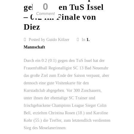
0
geht an den TuS Issel
Comment
– 0:2 im Finale von
Diez
Posted by Guido Kölzer
In
1.
Mannschaft
Durch ein 0:2 (0:1) gegen den TuS Issel hat der
Frauenfußball Regionalligist SC 13 Bad Neuenahr
das große Ziel zum Ende der Saison verpasst, aber
dennoch eine gute Visitenkarte für den
Kurstadtclub abgegeben. Vor 300 Zuschauern,
unter ihnen der ehemalige SC Trainer und
frischgebackene Champions League Sieger Colin
Bell, erzielten Christina Rosen (18.) und Karoline
Kohr (55.) die Treffer, zum letztendlich verdienten
Sieg des Moselanerinnen.