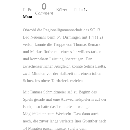
0
Posted by Guido Kölzer
In
1.
Comment
Mannschaft
Obwohl die Regionalligamannschaft des SC 13
Bad Neuenahr beim SV Dirmingen mit 1:4 (1:2)
verlor, konnte die Truppe von Thomas Remark
und Markus Rothe mit einer sehr willensstarken
und kompakten Leistung überzeugen. Den
zwischenzeitlichen Ausgleich konnte Selina Liotta,
zwei Minuten vor der Halbzeit mit einem tollen
Schuss ins obere Tordreieck erzielen.
Mit Tamara Schmidtmeier saß zu Beginn des
Spiels gerade mal eine Auswechselspielerin auf der
Bank, also hatte das Trainerteam wenige
Möglichkeiten zum Wechseln. Dass dann auch
noch, die zuvor lange verletzte Ines Guenther nach
14 Minuten passen musste, spielte dem