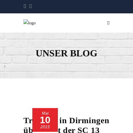
UNSER BLOG
Mai
10
Trotz 1:4 in Dirmingen
2015
überzeugt der SC 13