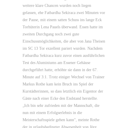
weitere klare Chancen wurden noch liegen
gelassen, ehe Fatbardha Sekiraca zwei Minuten vor
der Pause, mit einem satten Schuss ins lange Eck
Torhüterin Lena Pauels überwand. Essen hatte im
zweiten Durchgang noch zwei gute
Einschussmöglichkeiten, die aber von Jana Theisen
im SC 13 Tor exzellent pariert wurden. Nachdem
Fatbardha Sekiraca kurz zuvor einen ausführlichen
Test des Aluminiums am Essener Gehäuse
durchgeführt hatte, erhöhte sie dann in der 67.
Minute auf 3:1. Trotz einiger Wechsel von Trainer
Markus Rothe kam kein Bruch ins Spiel der
Kurstädterinnen, so dass letztlich ein Eigentor der
Gäste nach einer Ecke den Endstand herstellte.
„Ich bin sehr zufrieden mit der Mannschaft, die
nun mit einem Erfolgserlebnis in die
Meisterschaftsspiele gehen kann“, meinte Rothe
der in urlaubsbedingter Abwesenheit von Jörg