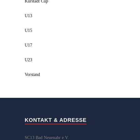
Kurstadt Cup
U13
U15
U17
U23
Vorstand
KONTAKT & ADRESSE
SC13 Bad Neuenahr e.V.