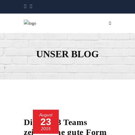
UNSER BLOG
August
23
Die SC 13 Teams
2015
zeigen eine gute Form