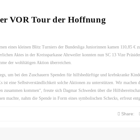
der VOR Tour der Hoffnung
n eines kleinen Blitz Turniers der Bundesliga Juniorinnen kamen 110,85 € z
lichen Aktes in der Kreissparkasse Ahrweiler konnten nun SC 13 Vize Präside
me der wohltätigen Aktion überreichen.
egs, um bei den Zuschauern Spenden für hilfsbedürftige und krebskranke Kind
ist eine Selbstverständlichkeit solche Aktionen zu unterstützen. Wir machen 
en zusammen kommen“, freute sich Dagmar Schweden über die Hilfsbereitschaft
men machte, nahm die Spende in Form eines symbolischen Schecks, erfreut ent
Share: