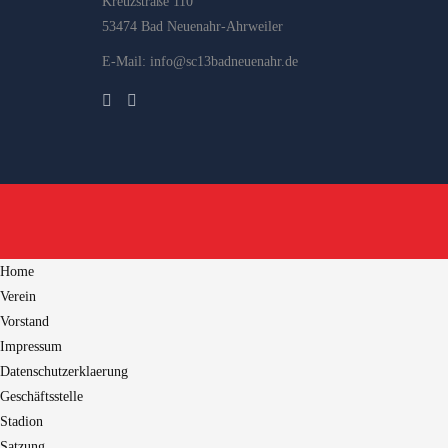
Kreuzstraße 110
53474 Bad Neuenahr-Ahrweiler
E-Mail: info@sc13badneuenahr.de
Home
Verein
Vorstand
Impressum
Datenschutzerklaerung
Geschäftsstelle
Stadion
Satzung