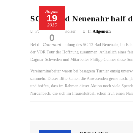
August
19
SC 13 Bad Neuenahr half 
2015
Posted by Guido Kölzer
In
Allgemein
0
Comment
Bei der Spendensammlung des SC 13 Bad Neuenahr, im Rahme
der VOR Tour der Hoffnung zusammen. Anlässlich eines feier
Dagmar Schweden und Mitarbeiter Philipp Geimer diese Sum
Vereinsmitarbeiter waren bei besagtem Turnier emsig unterw
sammeln. Dieser Bitte kamen die Anwesenden gerne nach. „Es 
und hoffen, dass im Rahmen dieser Aktion noch viele Spend
Nardenbach, die sich im Frauenfußball schon früh einen Na