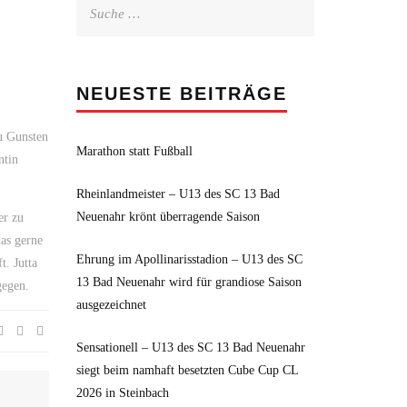
Suche
nach:
NEUESTE BEITRÄGE
u Gunsten
Marathon statt Fußball
ntin
Rheinlandmeister – U13 des SC 13 Bad
Neuenahr krönt überragende Saison
er zu
das gerne
Ehrung im Apollinarisstadion – U13 des SC
. Jutta
13 Bad Neuenahr wird für grandiose Saison
gegen.
ausgezeichnet
Sensationell – U13 des SC 13 Bad Neuenahr
siegt beim namhaft besetzten Cube Cup CL
2026 in Steinbach