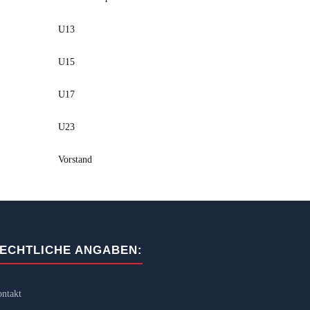
U13
U15
U17
U23
Vorstand
ECHTLICHE ANGABEN:
ntakt