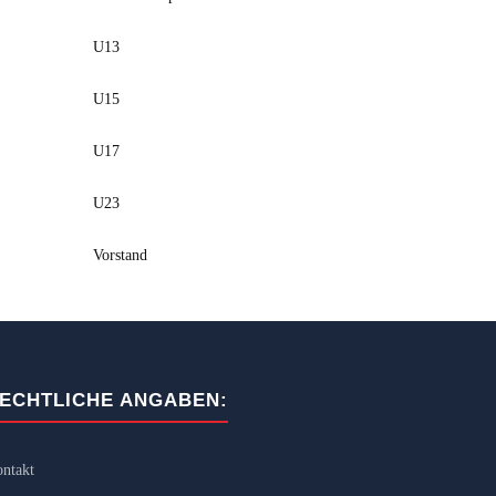
U13
U15
U17
U23
Vorstand
ECHTLICHE ANGABEN:
ntakt