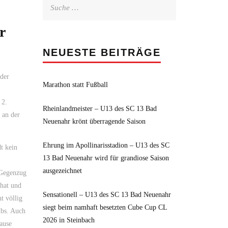
Suche
nach:
r
NEUESTE BEITRÄGE
der
Marathon statt Fußball
 2.
Rheinlandmeister – U13 des SC 13 Bad
 an der
Neuenahr krönt überragende Saison
Ehrung im Apollinarisstadion – U13 des SC
t kein
13 Bad Neuenahr wird für grandiose Saison
ausgezeichnet
m Gegenzug
 hat und
Sensationell – U13 des SC 13 Bad Neuenahr
t völlig
siegt beim namhaft besetzten Cube Cup CL
ubs. Auch
2026 in Steinbach
ause