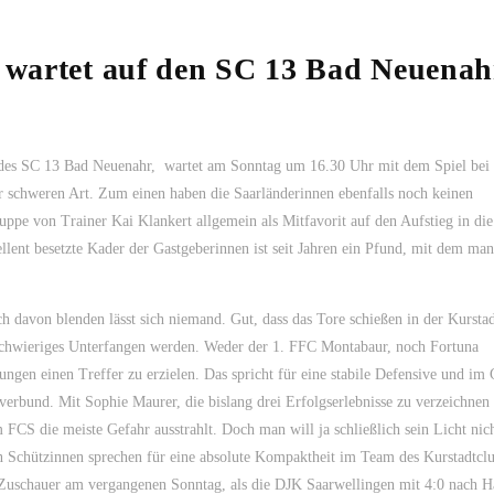
n wartet auf den SC 13 Bad Neuenah
 des SC 13 Bad Neuenahr, wartet am Sonntag um 16.30 Uhr mit dem Spiel bei 
r schweren Art. Zum einen haben die Saarländerinnen ebenfalls noch keinen
pe von Trainer Kai Klankert allgemein als Mitfavorit auf den Aufstieg in die
ellent besetzte Kader der Gastgeberinnen ist seit Jahren ein Pfund, mit dem man
h davon blenden lässt sich niemand. Gut, dass das Tore schießen in der Kurstad
 schwieriges Unterfangen werden. Weder der 1. FFC Montabaur, noch Fortuna
lungen einen Treffer zu erzielen. Das spricht für eine stabile Defensive und i
vverbund. Mit Sophie Maurer, die bislang drei Erfolgserlebnisse zu verzeichnen
CS die meiste Gefahr ausstrahlt. Doch man will ja schließlich sein Licht nich
en Schützinnen sprechen für eine absolute Kompaktheit im Team des Kurstadtcl
ie Zuschauer am vergangenen Sonntag, als die DJK Saarwellingen mit 4:0 nach H