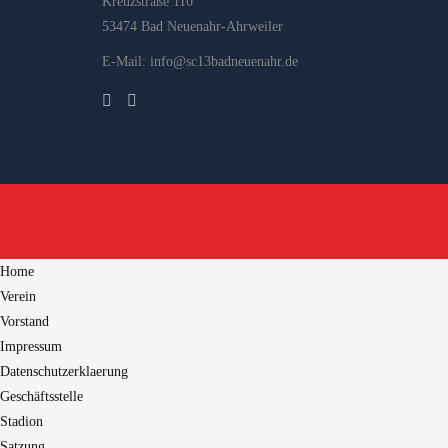
Kreuzstraße 110
53474 Bad Neuenahr-Ahrweiler
E-Mail: info@sc13badneuenahr.de
Home
Verein
Vorstand
Impressum
Datenschutzerklaerung
Geschäftsstelle
Stadion
Satzung