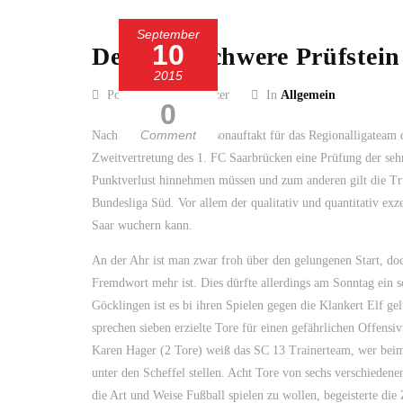
September
10
Der erste schwere Prüfstei
2015
Posted by Guido Kölzer
In
Allgemein
0
Comment
Nach dem perfekten Saisonauftakt für das Regionalligateam
Zweitvertretung des 1. FC Saarbrücken eine Prüfung der seh
Punktverlust hinnehmen müssen und zum anderen gilt die Trup
Bundesliga Süd. Vor allem der qualitativ und quantitativ exz
Saar wuchern kann.
An der Ahr ist man zwar froh über den gelungenen Start, doc
Fremdwort mehr ist. Dies dürfte allerdings am Sonntag ein
Göcklingen ist es bi ihren Spielen gegen die Klankert Elf ge
sprechen sieben erzielte Tore für einen gefährlichen Offensi
Karen Hager (2 Tore) weiß das SC 13 Trainerteam, wer beim F
unter den Scheffel stellen. Acht Tore von sechs verschieden
die Art und Weise Fußball spielen zu wollen, begeisterte d