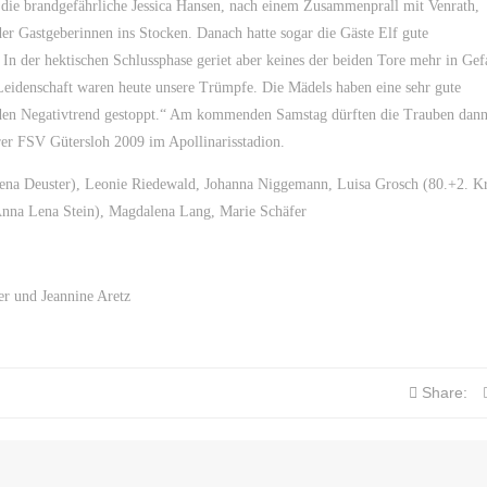
n die brandgefährliche Jessica Hansen, nach einem Zusammenprall mit Venrath,
er Gastgeberinnen ins Stocken. Danach hatte sogar die Gäste Elf gute
 In der hektischen Schlussphase geriet aber keines der beiden Tore mehr in Ge
Leidenschaft waren heute unsere Trümpfe. Die Mädels haben eine sehr gute
l den Negativtrend gestoppt.“ Am kommenden Samstag dürften die Trauben dann
rer FSV Gütersloh 2009 im Apollinarisstadion.
lena Deuster), Leonie Riedewald, Johanna Niggemann, Luisa Grosch (80.+2. Kr
 Anna Lena Stein), Magdalena Lang, Marie Schäfer
er und Jeannine Aretz
Share: