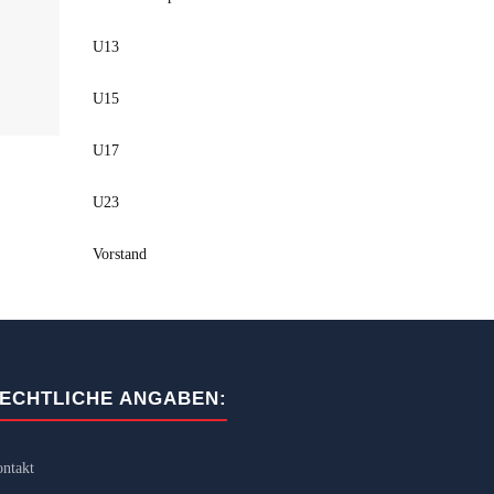
U13
U15
U17
U23
Vorstand
ECHTLICHE ANGABEN:
ntakt