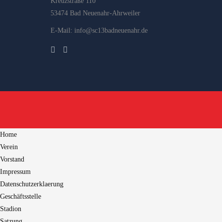
Kreuzstraße 110
53474 Bad Neuenahr-Ahrweiler
E-Mail: info@sc13badneuenahr.de
Home
Verein
Vorstand
Impressum
Datenschutzerklaerung
Geschäftsstelle
Stadion
Satzung