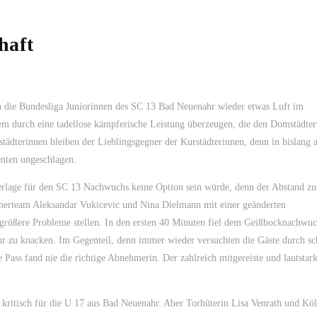
haft
h die Bundesliga Juniorinnen des SC 13 Bad Neuenahr wieder etwas Luft im
lem durch eine tadellose kämpferische Leistung überzeugen, die den Domstädte
tädterinnen bleiben der Lieblingsgegner der Kurstädterinnen, denn in bislang 
enten ungeschlagen.
derlage für den SC 13 Nachwuchs keine Option sein würde, denn der Abstand zu
ainerteam Aleksandar Vukicevic und Nina Dielmann mit einer geänderten
r größere Probleme stellen. In den ersten 40 Minuten fiel dem Geißbocknachwuc
r zu knacken. Im Gegenteil, denn immer wieder versuchten die Gäste durch sc
e Pass fand nie die richtige Abnehmerin. Der zahlreich mitgereiste und lautstar
kritisch für die U 17 aus Bad Neuenahr. Aber Torhüterin Lisa Venrath und Kö