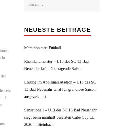
Suche
nach:
NEUESTE BEITRÄGE
Marathon statt Fußball
rinnen
acht
Rheinlandmeister – U13 des SC 13 Bad
Neuenahr krönt überragende Saison
 den
Ehrung im Apollinarisstadion – U13 des SC
13 Bad Neuenahr wird für grandiose Saison
hs sehr
ausgezeichnet
hnell
ke
Sensationell – U13 des SC 13 Bad Neuenahr
siegt beim namhaft besetzten Cube Cup CL
lner
2026 in Steinbach