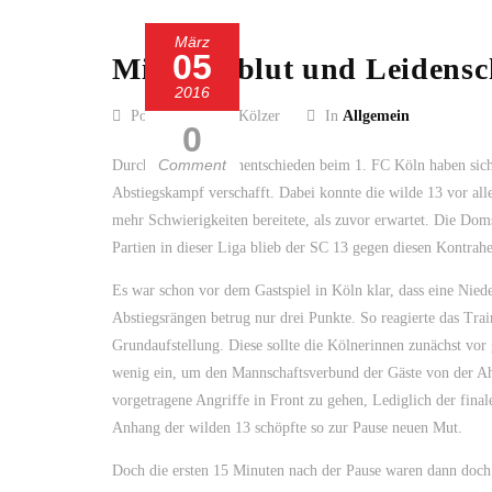
März
05
Mit Herzblut und Leidensc
2016
Posted by Guido Kölzer
In
Allgemein
0
Comment
Durch das torlose Unentschieden beim 1. FC Köln haben sic
Abstiegskampf verschafft. Dabei konnte die wilde 13 vor al
mehr Schwierigkeiten bereitete, als zuvor erwartet. Die Doms
Partien in dieser Liga blieb der SC 13 gegen diesen Kontrah
Es war schon vor dem Gastspiel in Köln klar, dass eine Nie
Abstiegsrängen betrug nur drei Punkte. So reagierte das Tr
Grundaufstellung. Diese sollte die Kölnerinnen zunächst vo
wenig ein, um den Mannschaftsverbund der Gäste von der Ah
vorgetragene Angriffe in Front zu gehen, Lediglich der final
Anhang der wilden 13 schöpfte so zur Pause neuen Mut.
Doch die ersten 15 Minuten nach der Pause waren dann doch 