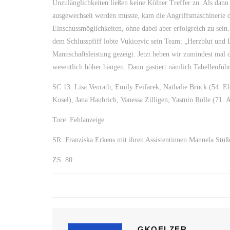
Unzulänglichkeiten ließen keine Kölner Treffer zu. Als dan
ausgewechselt werden musste, kam die Angriffsmaschinerie d
Einschussmöglichkeiten, ohne dabei aber erfolgreich zu sein.
dem Schlusspfiff lobte Vukicevic sein Team: „Herzblut und 
Mannschaftsleistung gezeigt. Jetzt heben wir zumindest ma
wesentlich höher hängen. Dann gastiert nämlich Tabellenfüh
SC 13: Lisa Venrath; Emily Feifarek, Nathalie Brück (54. E
Kosel), Jana Haubrich, Vanessa Zilligen, Yasmin Rölle (71.
Tore: Fehlanzeige
SR: Franziska Erkens mit ihren Assistentinnen Manuela Stüß
ZS: 80
GKOELZER