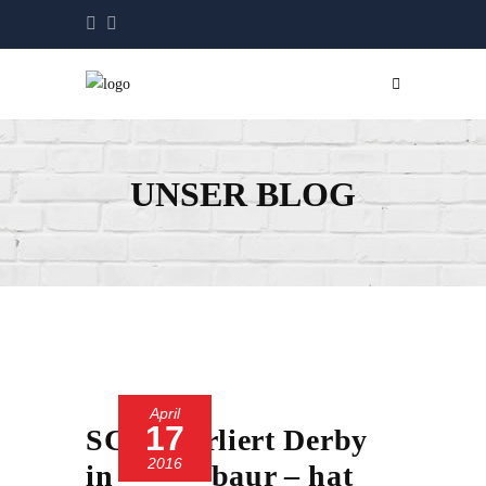
UNSER BLOG
April
17
SC 13 verliert Derby
2016
in Montabaur – hat