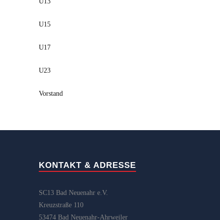
U13
U15
U17
U23
Vorstand
KONTAKT & ADRESSE
SC13 Bad Neuenahr e.V.
Kreuzstraße 110
53474 Bad Neuenahr-Ahrweiler