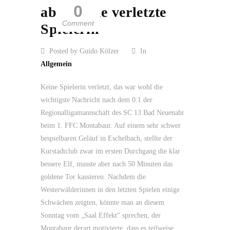
0
aber keine verletzte
Comment
Spielerin
Posted by Guido Kölzer
In
Allgemein
Keine Spielerin verletzt, das war wohl die
wichtigste Nachricht nach dem 0:1 der
Regionalligamannschaft des SC 13 Bad Neuenahr
beim 1. FFC Montabaur. Auf einem sehr schwer
bespielbaren Geläuf in Eschelbach, stellte der
Kurstadtclub zwar im ersten Durchgang die klar
bessere Elf, musste aber nach 50 Minuten das
goldene Tor kassieren. Nachdem die
Westerwälderinnen in den letzten Spielen einige
Schwächen zeigten, könnte man an diesem
Sonntag vom „Saal Effekt“ sprechen, der
Montabaur derart motivierte, dass es teilweise