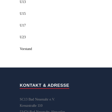
U13
U15
U17
U23
Vorstand
KONTAKT & ADRESSE
SC13 Bad Neuenahr e.V.
Kreuzstraße 110
53474 Bad Neuenahr-Ahrweiler