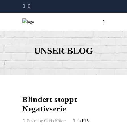
UNSER BLOG
Blindert stoppt
Negativserie
Posted by Guido Kölzer
In
U13