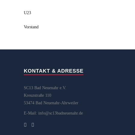
U23
Vorstand
KONTAKT & ADRESSE
SC13 Bad Neuenahr e.V.
Kreuzstraße 110
53474 Bad Neuenahr-Ahrweiler
E-Mail: info@sc13badneuenahr.de