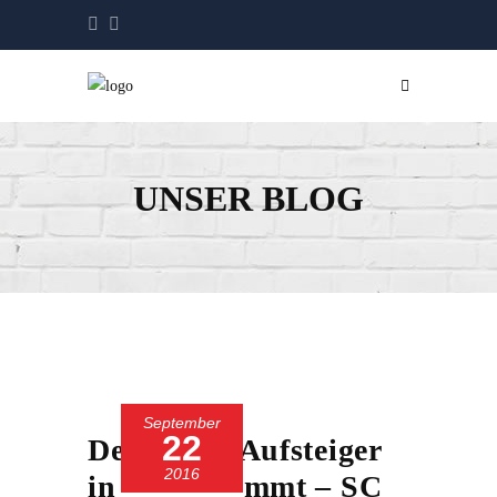
UNSER BLOG
September
22
Der zweite Aufsteiger
2016
in Folge kommt – SC