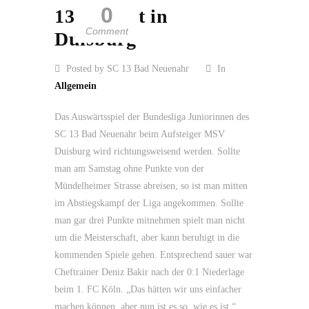
0
13 gastiert in
Comment
Duisburg
Posted by SC 13 Bad Neuenahr
In
Allgemein
Das Auswärtsspiel der Bundesliga Juniorinnen des
SC 13 Bad Neuenahr beim Aufsteiger MSV
Duisburg wird richtungsweisend werden. Sollte
man am Samstag ohne Punkte von der
Mündelheimer Strasse abreisen, so ist man mitten
im Abstiegskampf der Liga angekommen. Sollte
man gar drei Punkte mitnehmen spielt man nicht
um die Meisterschaft, aber kann beruhigt in die
kommenden Spiele gehen. Entsprechend sauer war
Cheftrainer Deniz Bakir nach der 0:1 Niederlage
beim 1. FC Köln. „Das hätten wir uns einfacher
machen können, aber nun ist es so, wie es ist.“