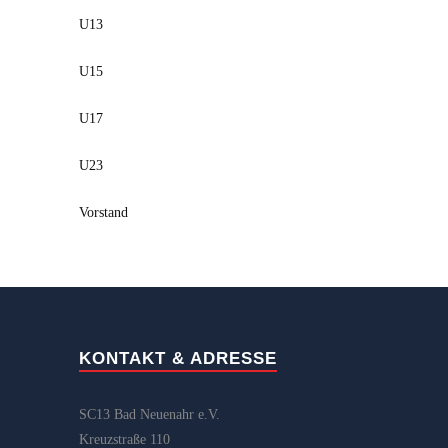
U13
U15
U17
U23
Vorstand
KONTAKT & ADRESSE
SC13 Bad Neuenahr e.V.
Kreuzstraße 110