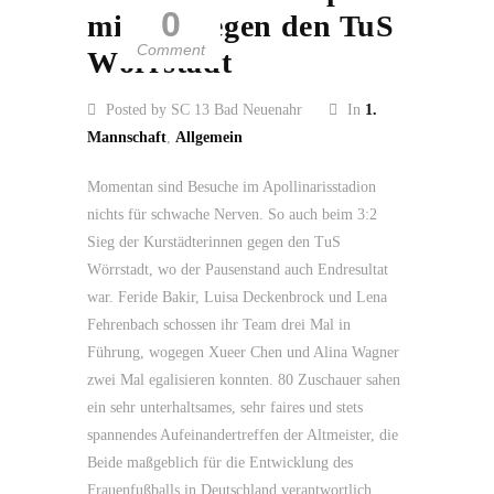
0
mit 3:2 gegen den TuS
Comment
Wörrstadt
Posted by SC 13 Bad Neuenahr
In
1.
Mannschaft
,
Allgemein
Momentan sind Besuche im Apollinarisstadion
nichts für schwache Nerven. So auch beim 3:2
Sieg der Kurstädterinnen gegen den TuS
Wörrstadt, wo der Pausenstand auch Endresultat
war. Feride Bakir, Luisa Deckenbrock und Lena
Fehrenbach schossen ihr Team drei Mal in
Führung, wogegen Xueer Chen und Alina Wagner
zwei Mal egalisieren konnten. 80 Zuschauer sahen
ein sehr unterhaltsames, sehr faires und stets
spannendes Aufeinandertreffen der Altmeister, die
Beide maßgeblich für die Entwicklung des
Frauenfußballs in Deutschland verantwortlich