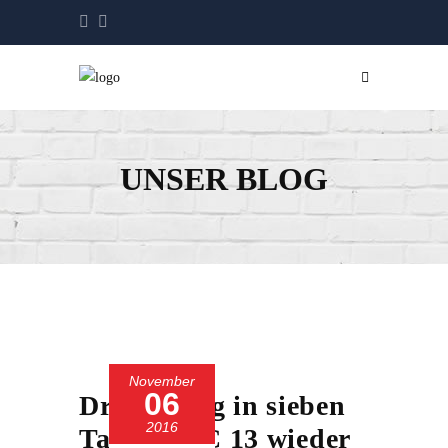
UNSER BLOG
November
06
Dritter Sieg in sieben
2016
Tagen – SC 13 wieder