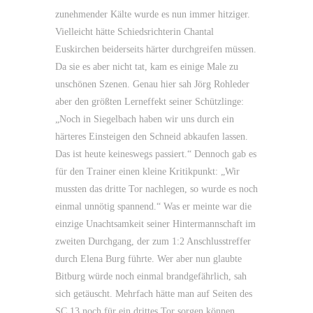
zunehmender Kälte wurde es nun immer hitziger.
Vielleicht hätte Schiedsrichterin Chantal
Euskirchen beiderseits härter durchgreifen müssen.
Da sie es aber nicht tat, kam es einige Male zu
unschönen Szenen. Genau hier sah Jörg Rohleder
aber den größten Lerneffekt seiner Schützlinge:
„Noch in Siegelbach haben wir uns durch ein
härteres Einsteigen den Schneid abkaufen lassen.
Das ist heute keineswegs passiert.“ Dennoch gab es
für den Trainer einen kleine Kritikpunkt: „Wir
mussten das dritte Tor nachlegen, so wurde es noch
einmal unnötig spannend.“ Was er meinte war die
einzige Unachtsamkeit seiner Hintermannschaft im
zweiten Durchgang, der zum 1:2 Anschlusstreffer
durch Elena Burg führte. Wer aber nun glaubte
Bitburg würde noch einmal brandgefährlich, sah
sich getäuscht. Mehrfach hätte man auf Seiten des
SC 13 noch für ein drittes Tor sorgen können.