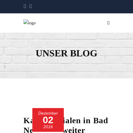
UNSER BLOG
Dezember
02
Kamps Filialen in Bad
2016
Neuenahr weiter