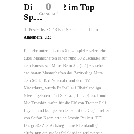
0
Dinge – 3:2 im Top
Comment
Spiel
Posted by SC 13 Bad Neuenahr
In
Allgemein
,
U23
Ein sehr unterhaltsames Spitzenspiel zweier sehr
guter Mannschaften sahen rund 50 Zuschauer auf
dem Kunstrasen Mitte. Beim 3:2 (2:1) zwischen
den besten Mannschaften der Bezirksliga Mitte,
dem SC 13 Bad Neuenahr und dem SV
Niederburg, wurde Fußball auf Rheinlandliga
Niveau geboten. Fati Sekiraca, Lena Kloock und
Mia Trombin trafen für die Elf von Trainer Ralf
Heyden und kompensierten somit die Gegentreffer
von Saifon Ngamlert und Jasmin Peukert (FE).
Das große Ziel Aufstieg in die Rheinlandliga
dürfte nun ein großes Stück näher gerückt sein.