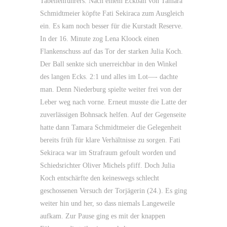
Tabellenführers. Nach einem Eckball von Tamara
Schmidtmeier köpfte Fati Sekiraca zum Ausgleich
ein. Es kam noch besser für die Kurstadt Reserve.
In der 16. Minute zog Lena Kloock einen
Flankenschuss auf das Tor der starken Julia Koch.
Der Ball senkte sich unerreichbar in den Winkel
des langen Ecks. 2:1 und alles im Lot—- dachte
man. Denn Niederburg spielte weiter frei von der
Leber weg nach vorne. Erneut musste die Latte der
zuverlässigen Bohnsack helfen. Auf der Gegenseite
hatte dann Tamara Schmidtmeier die Gelegenheit
bereits früh für klare Verhältnisse zu sorgen. Fati
Sekiraca war im Strafraum gefoult worden und
Schiedsrichter Oliver Michels pfiff. Doch Julia
Koch entschärfte den keineswegs schlecht
geschossenen Versuch der Torjägerin (24.). Es ging
weiter hin und her, so dass niemals Langeweile
aufkam. Zur Pause ging es mit der knappen