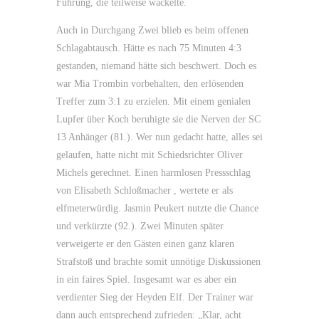
Führung, die teilweise wackelte.
Auch in Durchgang Zwei blieb es beim offenen
Schlagabtausch. Hätte es nach 75 Minuten 4:3
gestanden, niemand hätte sich beschwert. Doch es
war Mia Trombin vorbehalten, den erlösenden
Treffer zum 3:1 zu erzielen. Mit einem genialen
Lupfer über Koch beruhigte sie die Nerven der SC
13 Anhänger (81.). Wer nun gedacht hatte, alles sei
gelaufen, hatte nicht mit Schiedsrichter Oliver
Michels gerechnet. Einen harmlosen Pressschlag
von Elisabeth Schloßmacher , wertete er als
elfmeterwürdig. Jasmin Peukert nutzte die Chance
und verkürzte (92.). Zwei Minuten später
verweigerte er den Gästen einen ganz klaren
Strafstoß und brachte somit unnötige Diskussionen
in ein faires Spiel. Insgesamt war es aber ein
verdienter Sieg der Heyden Elf. Der Trainer war
dann auch entsprechend zufrieden: „Klar, acht