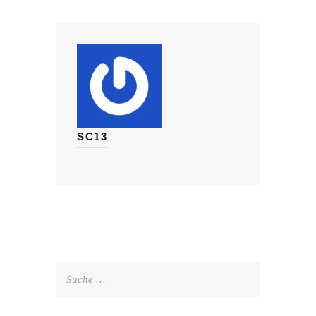
SC13
Suche
nach: