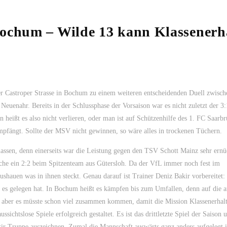
Bochum – Wilde 13 kann Klassenerh
Castroper Strasse in Bochum zu einem weiteren entscheidenden Duell zwisch
uenahr. Bereits in der Schlussphase der Vorsaison war es nicht zuletzt der 3:
n heißt es also nicht verlieren, oder man ist auf Schützenhilfe des 1. FC Saarb
pfängt. Sollte der MSV nicht gewinnen, so wäre alles in trockenen Tüchern.
rlassen, denn einerseits war die Leistung gegen den TSV Schott Mainz sehr ernü
che ein 2:2 beim Spitzenteam aus Gütersloh. Da der VfL immer noch fest im
aushauen was in ihnen steckt. Genau darauf ist Trainer Deniz Bakir vorbereitet:
 es gelegen hat. In Bochum heißt es kämpfen bis zum Umfallen, denn auf die 
r, aber es müsste schon viel zusammen kommen, damit die Mission Klassenerhalt
ssichtslose Spiele erfolgreich gestaltet. Es ist das drittletzte Spiel der Saison 
kir Truppe auszeichnen. Zumal die Mannschaft auswärts ganz anders aufgelegt is