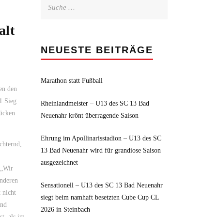
Suche
nach:
alt
NEUESTE BEITRÄGE
Marathon statt Fußball
en den
1 Sieg
Rheinlandmeister – U13 des SC 13 Bad
rücken
Neuenahr krönt überragende Saison
Ehrung im Apollinarisstadion – U13 des SC
chternd,
13 Bad Neuenahr wird für grandiose Saison
ausgezeichnet
 „Wir
anderen
Sensationell – U13 des SC 13 Bad Neuenahr
 nicht
siegt beim namhaft besetzten Cube Cup CL
und
2026 in Steinbach
t, als im