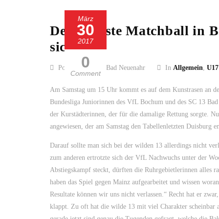
März
30
Der nächste Matchball in 
2017
sichern
0
Posted by SC 13 Bad Neuenahr
In
Allgemein
,
U17
Comment
Am Samstag um 15 Uhr kommt es auf dem Kunstrasen an der 
Bundesliga Juniorinnen des VfL Bochum und des SC 13 Bad Ne
der Kurstädterinnen, der für die damalige Rettung sorgte. Nu
angewiesen, der am Samstag den Tabellenletzten Duisburg em
Darauf sollte man sich bei der wilden 13 allerdings nicht ve
zum anderen ertrotzte sich der VfL Nachwuchs unter der Wo
Abstiegskampf steckt, dürften die Ruhrgebietlerinnen alles r
haben das Spiel gegen Mainz aufgearbeitet und wissen woran
Resultate können wir uns nicht verlassen.“ Recht hat er zwa
klappt. Zu oft hat die wilde 13 mit viel Charakter scheinbar au
gerade jetzt sind genau die Tugenden gefragt, welche die Ba