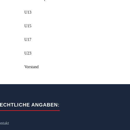
U13
U15
U17
U23
Vorstand
ECHTLICHE ANGABEN:
ntakt