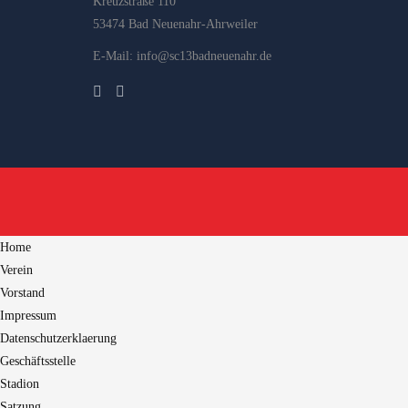
Kreuzstraße 110
53474 Bad Neuenahr-Ahrweiler
E-Mail: info@sc13badneuenahr.de
Home
Verein
Vorstand
Impressum
Datenschutzerklaerung
Geschäftsstelle
Stadion
Satzung