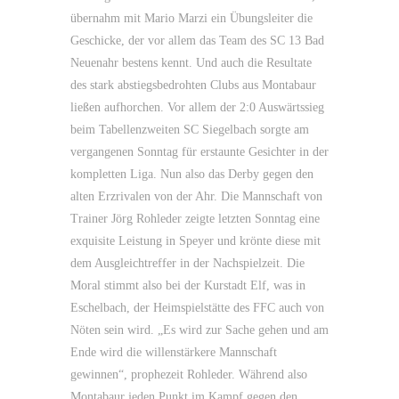
übernahm mit Mario Marzi ein Übungsleiter die
Geschicke, der vor allem das Team des SC 13 Bad
Neuenahr bestens kennt. Und auch die Resultate
des stark abstiegsbedrohten Clubs aus Montabaur
ließen aufhorchen. Vor allem der 2:0 Auswärtssieg
beim Tabellenzweiten SC Siegelbach sorgte am
vergangenen Sonntag für erstaunte Gesichter in der
kompletten Liga. Nun also das Derby gegen den
alten Erzrivalen von der Ahr. Die Mannschaft von
Trainer Jörg Rohleder zeigte letzten Sonntag eine
exquisite Leistung in Speyer und krönte diese mit
dem Ausgleichtreffer in der Nachspielzeit. Die
Moral stimmt also bei der Kurstadt Elf, was in
Eschelbach, der Heimspielstätte des FFC auch von
Nöten sein wird. „Es wird zur Sache gehen und am
Ende wird die willenstärkere Mannschaft
gewinnen“, prophezeit Rohleder. Während also
Montabaur jeden Punkt im Kampf gegen den