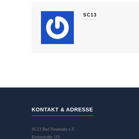
SC13
KONTAKT & ADRESSE
SC13 Bad Neuenahr e.V.
Kreuzstraße 110