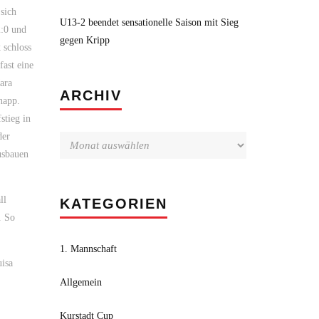
sich
U13-2 beendet sensationelle Saison mit Sieg
2:0 und
gegen Kripp
 schloss
fast eine
ara
Archiv
ARCHIV
napp.
stieg in
der
usbauen
ll
KATEGORIEN
. So
1. Mannschaft
uisa
Allgemein
Kurstadt Cup