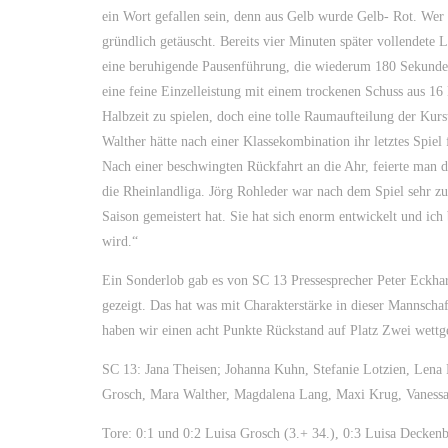
ein Wort gefallen sein, denn aus Gelb wurde Gelb- Rot. Wer 
gründlich getäuscht. Bereits vier Minuten später vollendete
eine beruhigende Pausenführung, die wiederum 180 Sekunde
eine feine Einzelleistung mit einem trockenen Schuss aus 16
Halbzeit zu spielen, doch eine tolle Raumaufteilung der Ku
Walther hätte nach einer Klassekombination ihr letztes Spi
Nach einer beschwingten Rückfahrt an die Ahr, feierte man
die Rheinlandliga. Jörg Rohleder war nach dem Spiel sehr zu
Saison gemeistert hat. Sie hat sich enorm entwickelt und ich
wird.“
Ein Sonderlob gab es von SC 13 Pressesprecher Peter Eckhard
gezeigt. Das hat was mit Charakterstärke in dieser Mannschaf
haben wir einen acht Punkte Rückstand auf Platz Zwei wettg
SC 13: Jana Theisen; Johanna Kuhn, Stefanie Lotzien, Lena
Grosch, Mara Walther, Magdalena Lang, Maxi Krug, Vanessa 
Tore: 0:1 und 0:2 Luisa Grosch (3.+ 34.), 0:3 Luisa Deckenb