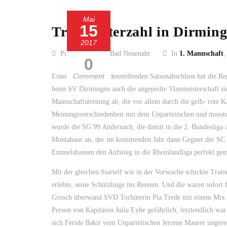
Mai
15
Trotz Unterzahl in Dirmin
2017
Posted by SC 13 Bad Neuenahr
In
1. Mannschaft
0
Comment
Einen äußerst zufriedenstellenden Saisonabschluss hat die Re
beim SV Dirmingen auch die angepeilte Vizemeisterschaft si
Mannschaftsleistung ab, die vor allem durch die gelb- rote K
Meinungsverschiedenheit mit dem Unparteiischen und musste v
wurde die SG 99 Andernach, die damit in die 2. Bundesliga 
Montabaur an, der im kommenden Jahr dann Gegner der SC 13
Emmelshausen den Aufstieg in die Rheinlandliga perfekt gem
Mit der gleichen Startelf wie in der Vorwoche schickte Traine
erlebte, seine Schützlinge ins Rennen. Und die waren sofort
Grosch überwand SVD Torhüterin Pia Trede mit einem Mix a
Person von Kapitänin Julia Eybe gefährlich, letztendlich wa
sich Feride Bakir vom Unparteiischen Jerome Maurer ungerech