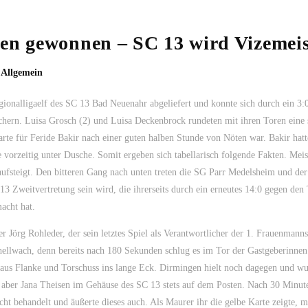
gen gewonnen – SC 13 wird Vizemeis
,
Allgemein
gionalligaelf des SC 13 Bad Neuenahr abgeliefert und konnte sich durch ein 3:0
chern. Luisa Grosch (2) und Luisa Deckenbrock rundeten mit ihren Toren eine 
arte für Feride Bakir nach einer guten halben Stunde von Nöten war. Bakir hatt
orzeitig unter Dusche. Somit ergeben sich tabellarisch folgende Fakten. Meis
aufsteigt. Den bitteren Gang nach unten treten die SG Parr Medelsheim und de
 Zweitvertretung sein wird, die ihrerseits durch ein erneutes 14:0 gegen de
acht hat.
r Jörg Rohleder, der sein letztes Spiel als Verantwortlicher der 1. Frauenmanns
 hellwach, denn bereits nach 180 Sekunden schlug es im Tor der Gastgeberinnen
us Flanke und Torschuss ins lange Eck. Dirmingen hielt noch dagegen und wu
r aber Jana Theisen im Gehäuse des SC 13 stets auf dem Posten. Nach 30 Minut
t behandelt und äußerte dieses auch. Als Maurer ihr die gelbe Karte zeigte, 