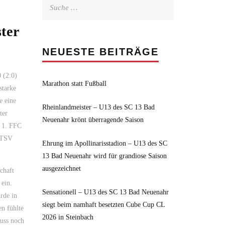
Suche
nach:
ter
NEUESTE BEITRÄGE
 (2:0)
Marathon statt Fußball
starke
e eine
Rheinlandmeister – U13 des SC 13 Bad
ter
Neuenahr krönt überragende Saison
r 1. FFC
n TSV
Ehrung im Apollinarisstadion – U13 des SC
13 Bad Neuenahr wird für grandiose Saison
ausgezeichnet
chaft
 ein.
Sensationell – U13 des SC 13 Bad Neuenahr
rde in
siegt beim namhaft besetzten Cube Cup CL
en fühlte
2026 in Steinbach
muss noch