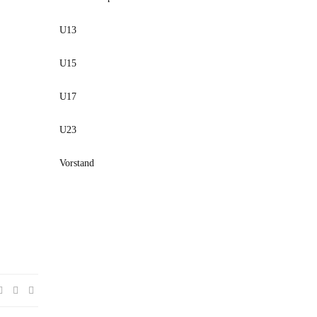
U13
U15
U17
U23
Vorstand