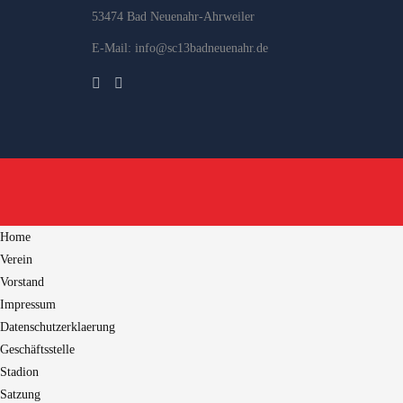
53474 Bad Neuenahr-Ahrweiler
E-Mail: info@sc13badneuenahr.de
Home
Verein
Vorstand
Impressum
Datenschutzerklaerung
Geschäftsstelle
Stadion
Satzung