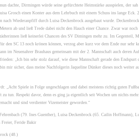
nun dachte, Dirmingen würde seine gefürchtete Heimstärke ausspielen, der sah 
 Luisa Grosch einen Konter aus dem Lehrbuch mit einem Schuss ins lange Eck. 
n nach Wiederanpfiff durch Luisa Deckenbrock ausgebaut wurde. Deckenbrock
 Metern ab und ließ Trede dabei nicht den Hauch einer Chance. Zwar war noch 
rstädterinnen ließ keinerlei Chancen des SV Dimingen mehr zu. Im Gegenteil, M
el für den SC 13 noch krönen können, verzog aber kurz vor dem Ende nur sehr k
 dann im Neuenahrer Brauhaus gemeinsam mit der 2. Mannschaft auch deren Auf
frieden: „Ich bin sehr stolz darauf, wie diese Mannschaft gerade den Endspurt 
 bin mir sicher, dass meine Nachfolgerin Jaqueline Dünker dieses noch weiter a
t: „Acht Spiele in Folge ungeschlagen und dabei meistens richtig guten Fußba
t zu tun. Respekt davor, denn es ging ja eigentlich seit Wochen um nichts mehr
emacht und sind verdienter Vizemeister geworden.“
 Fehrenbach (79. Ines Guenther), Luisa Deckenbrock (65. Cailin Hoffmann), L
Freier, Feride Bakir
rock (48.)