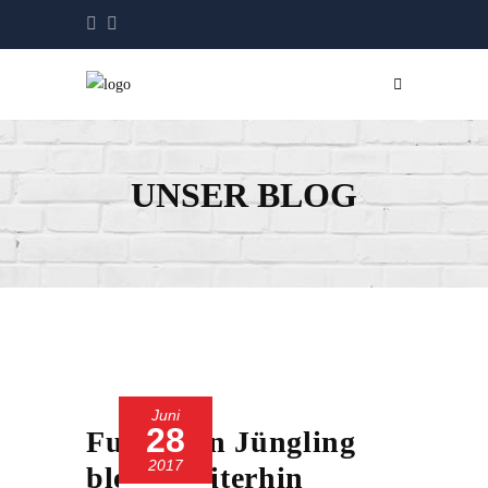
UNSER BLOG
Juni
28
Fußboden Jüngling
2017
bleibt weiterhin