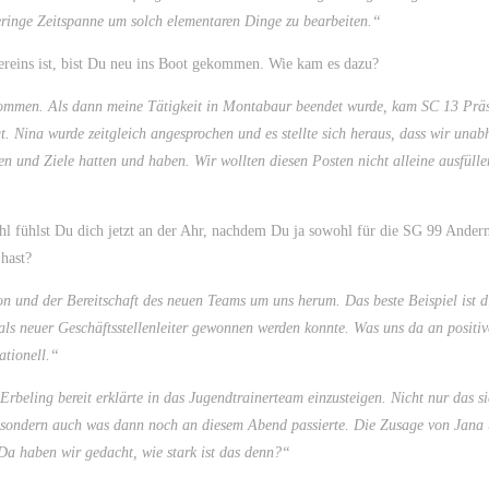
eringe Zeitspanne um solch elementaren Dinge zu bearbeiten.“
 Vereins ist, bist Du neu ins Boot gekommen. Wie kam es dazu?
enommen. Als dann meine Tätigkeit in Montabaur beendet wurde, kam SC 13 Prä
. Nina wurde zeitgleich angesprochen und es stellte sich heraus, dass wir una
n und Ziele hatten und haben. Wir wollten diesen Posten nicht alleine ausfüll
hl fühlst Du dich jetzt an der Ahr, nachdem Du ja sowohl für die SG 99 Ander
hast?
n und der Bereitschaft des neuen Teams um uns herum. Das beste Beispiel ist d
ls neuer Geschäftsstellenleiter gewonnen werden konnte. Was uns da an positi
ationell.“
Erbeling bereit erklärte in das Jugendtrainerteam einzusteigen. Nicht nur das s
l, sondern auch was dann noch an diesem Abend passierte. Die Zusage von Jana 
 Da haben wir gedacht, wie stark ist das denn?“