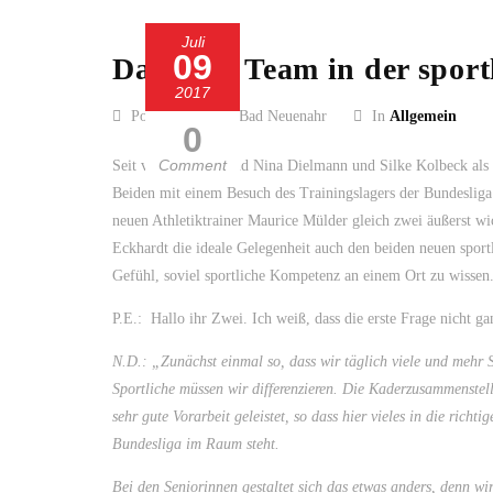
Juli
09
Das neue Team in der sportl
2017
Posted by SC 13 Bad Neuenahr
In
Allgemein
0
Comment
Seit vier Wochen sind Nina Dielmann und Silke Kolbeck als 
Beiden mit einem Besuch des Trainingslagers der Bundesliga
neuen Athletiktrainer Maurice Mülder gleich zwei äußerst wi
Eckhardt die ideale Gelegenheit auch den beiden neuen sport
Gefühl, soviel sportliche Kompetenz an einem Ort zu wissen
P.E.: Hallo ihr Zwei. Ich weiß, dass die erste Frage nicht ga
N.D.: „Zunächst einmal so, dass wir täglich viele und mehr
Sportliche müssen wir differenzieren. Die Kaderzusammenstel
sehr gute Vorarbeit geleistet, so dass hier vieles in die rich
Bundesliga im Raum steht.
Bei den Seniorinnen gestaltet sich das etwas anders, denn w