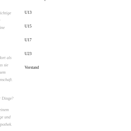
U13
ichtige
e
U15
ine
U17
U23
ort als
s sie
Vorstand
esem
nschaft.
er Dinge?
 einem
ge und
ypothek.