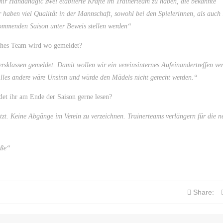
mir Handanagic zwei etablierte Kräfte im Trainerteam zu haben, die bekannte
 haben viel Qualität in der Mannschaft, sowohl bei den Spielerinnen, als auch
 kommenden Saison unter Beweis stellen werden“
lches Team wird wo gemeldet?
rsklassen gemeldet. Damit wollen wir ein vereinsinternes Aufeinandertreffen v
Alles andere wäre Unsinn und würde den Mädels nicht gerecht werden.“
det ihr am Ende der Saison gerne lesen?
zt. Keine Abgänge im Verein zu verzeichnen. Trainerteams verlängern für die n
öße“
Share: