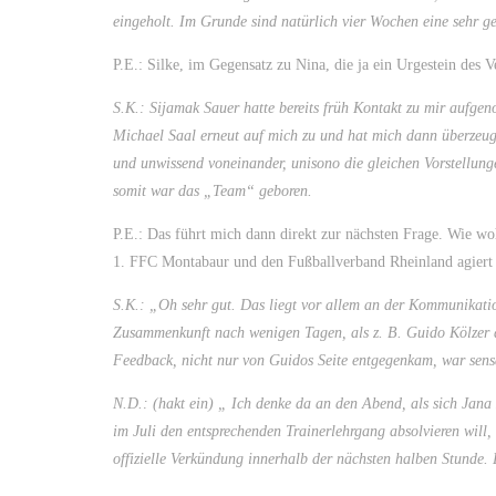
eingeholt. Im Grunde sind natürlich vier Wochen eine sehr g
P.E.: Silke, im Gegensatz zu Nina, die ja ein Urgestein des
S.K.: Sijamak Sauer hatte bereits früh Kontakt zu mir aufg
Michael Saal erneut auf mich zu und hat mich dann überzeugt
und unwissend voneinander, unisono die gleichen Vorstellunge
somit war das „Team“ geboren.
P.E.: Das führt mich dann direkt zur nächsten Frage. Wie wo
1. FFC Montabaur und den Fußballverband Rheinland agiert 
S.K.: „Oh sehr gut. Das liegt vor allem an der Kommunikatio
Zusammenkunft nach wenigen Tagen, als z. B. Guido Kölzer a
Feedback, nicht nur von Guidos Seite entgegenkam, war sens
N.D.: (hakt ein) „ Ich denke da an den Abend, als sich Jana 
im Juli den entsprechenden Trainerlehrgang absolvieren wil
offizielle Verkündung innerhalb der nächsten halben Stunde.