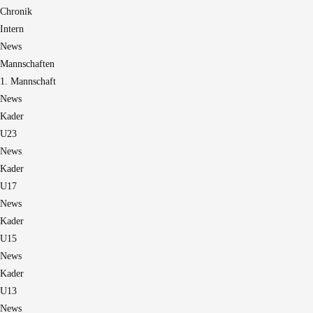
Chronik
Intern
News
Mannschaften
1. Mannschaft
News
Kader
U23
News
Kader
U17
News
Kader
U15
News
Kader
U13
News