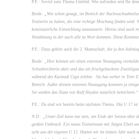
P.E.: Soviel zum Thema Umfeld. Wie zufrieden seid Ihr de
Beide: „Wie schon gesagt, im Bereich der Nachwuchsabteilun
Trainerin zu haben, die eine richtige Mischung finden wird. W
kontinuierliche Entwicklung anzusteuern. Hierzu sind auch re
Verzahnung in der auch alle zu Wort kommen. Diese Kommunik
P.E.: Dazu gehört auch die 2. Mannschaft, die ja den Aufstieg
Beide: „Hier können wir einen externen Neuzugang vermelden.
Schiedsrichterin aktiv und das als frischgebackene Zweitligau
während des Kurstadt Cups erlebte . Sie hat vorher in Trier
Bereich. Außer diesem externen Neuzugang kommen ja einige s
Sie werden das Team von Ralf Heyden natürlich bereichern.“
P.E.: Da sind wir bereits beim nächsten Thema. Die U 17 ist 
N.D.: „Unser Ziel kann nur sein, am Ende der Saison über de
großen Umbruch. Ein neues Trainerteam mit Jürgen Ebert un
acht aus der eigenen U 15. Hatten wir im letzten Jahr noch s