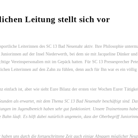
ichen Leitung stellt sich vor
sportliche Leiterinnen des SC 13 Bad Neuenahr aktiv. Ihre Philosophie unterm
 Juniorinnen auf der Insel Niederwerth, bei dem sie mit Jacqueline Dünker un
chtige Vereinspersonalien mit im Gepäck hatten. Für SC 13 Pressesprecher Pete
lichen Leiterinnen auf den Zahn zu fühlen, denn auch für Ihn war es ein völlig
.
nz einfach ist, aber wie sieht Eure Bilanz der ersten vier Wochen Eurer Tätigke
 Stunden als erwartet, mit dem Thema SC 13 Bad Neuenahr beschäftigt sind. Da
lungen im Jugendbereich haben sehr gut funktioniert. Unsere Trainerteams habe
tige Bahn läuft. Es hilft dabei natürlich ungemein, dass der Oberbegriff Juniorinn
ir haben uns durch die fortgeschrittene Zeit auch einige Absagen möglicher Neu