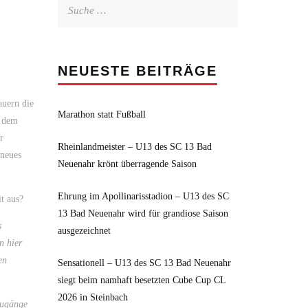
Suche
nach:
NEUESTE BEITRÄGE
auern die
Marathon statt Fußball
d dem
r
Rheinlandmeister – U13 des SC 13 Bad
 neues
Neuenahr krönt überragende Saison
Ehrung im Apollinarisstadion – U13 des SC
it aus?
13 Bad Neuenahr wird für grandiose Saison
s
ausgezeichnet
n hier
en
Sensationell – U13 des SC 13 Bad Neuenahr
siegt beim namhaft besetzten Cube Cup CL
2026 in Steinbach
zugänge