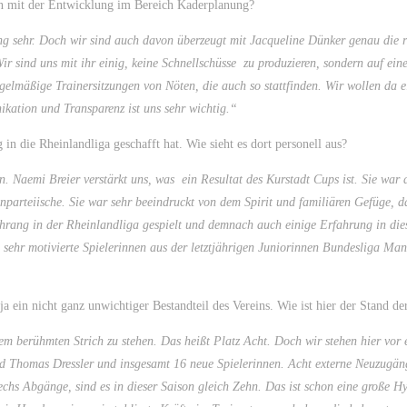
nn mit der Entwicklung im Bereich Kaderplanung?
g sehr. Doch wir sind auch davon überzeugt mit Jacqueline Dünker genau die r
ir sind uns mit ihr einig, keine Schnellschüsse zu produzieren, sondern auf ein
gelmäßige Trainersitzungen von Nöten, die auch so stattfinden. Wir wollen da e
ation und Transparenz ist uns sehr wichtig.“
 in die Rheinlandliga geschafft hat. Wie sieht es dort personell aus?
 Naemi Breier verstärkt uns, was ein Resultat des Kurstadt Cups ist. Sie war d
nparteiische. Sie war sehr beeindruckt von dem Spirit und familiären Gefüge, da
 Ehrang in der Rheinlandliga gespielt und demnach auch einige Erfahrung in di
ehr motivierte Spielerinnen aus der letztjährigen Juniorinnen Bundesliga Man
ja ein nicht ganz unwichtiger Bestandteil des Vereins. Wie ist hier der Stand d
m berühmten Strich zu stehen. Das heißt Platz Acht. Doch wir stehen hier vor
d Thomas Dressler und insgesamt 16 neue Spielerinnen. Acht externe Neuzugän
echs Abgänge, sind es in dieser Saison gleich Zehn. Das ist schon eine große H