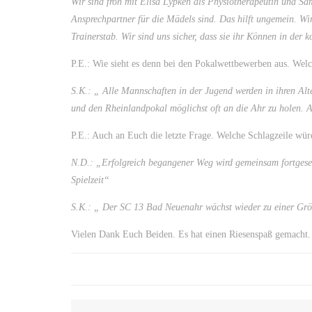
Wir sind froh mit Elisa Lypken als Physiotherapeutin und Sa
Ansprechpartner für die Mädels sind. Das hilft ungemein. Wir
Trainerstab. Wir sind uns sicher, dass sie ihr Können in der
P.E.: Wie sieht es denn bei den Pokalwettbewerben aus. We
S.K.: „ Alle Mannschaften in der Jugend werden in ihren Alte
und den Rheinlandpokal möglichst oft an die Ahr zu holen. 
P.E.: Auch an Euch die letzte Frage. Welche Schlagzeile wür
N.D.: „Erfolgreich begangener Weg wird gemeinsam fortgeset
Spielzeit“
S.K.: „ Der SC 13 Bad Neuenahr wächst wieder zu einer Gr
Vielen Dank Euch Beiden. Es hat einen Riesenspaß gemacht.