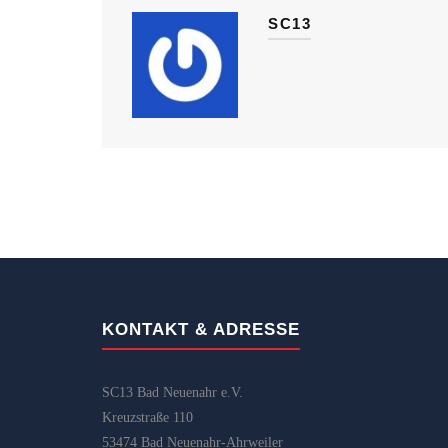
SC13
KONTAKT & ADRESSE
SC13 Bad Neuenahr e.V.
Kreuzstraße 110
53474 Bad Neuenahr-Ahrweiler