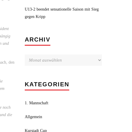
U13-2 beendet sensationelle Saison mit Sieg
gegen Kripp
sident
bhängig
Archiv
ARCHIV
en und
nach, den
ie
KATEGORIEN
vem
1. Mannschaft
ie noch
und die
Allgemein
Kurstadt Cup