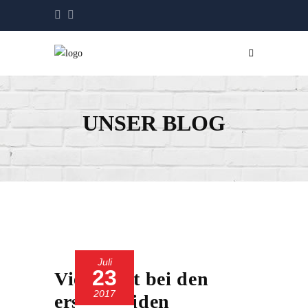
UNSER BLOG
Juli
23
Viel Licht bei den
2017
ersten beiden