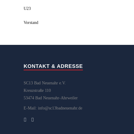
U23
Vorstand
KONTAKT & ADRESSE
SC13 Bad Neuenahr e.V.
Kreuzstraße 110
53474 Bad Neuenahr-Ahrweiler
E-Mail: info@sc13badneuenahr.de