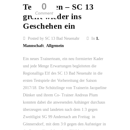
0
Testspielen – SC 13
Comment
greift wieder ins
Geschehen ein
Posted by SC 13 Bad Neuenahr
In
1.
Mannschaft
,
Allgemein
Ein neues Trainerteam, ein neu formierter Kader
und jede Menge Erwartungen begleiteten die
Regionalliga Elf des SC 13 Bad Neuenahr in die
ersten Testspiele der Vorbereitung der Saison
2017/18. Die Schützlinge von Trainerin Jacqueline
Dünker und ihrem Co- Trainer Andreas Plum
konnten dabei die anwesenden Anhänger durchaus
überzeugen und landeten nach dem 1:3 gegen
Zweitligist SG 99 Andernach am Freitag in
Gönnersdorf, mit dem 3:0 gegen den Aufsteiger in