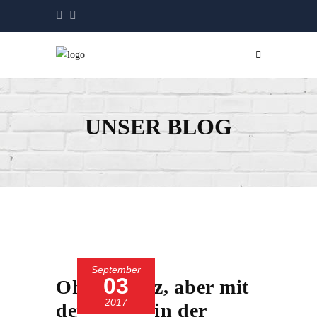
UNSER BLOG
September
03
Ohne Glanz, aber mit
2017
dem Papst in der