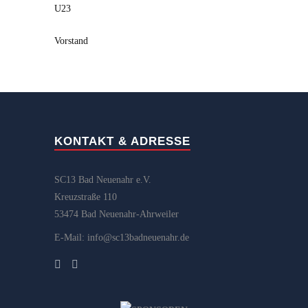
U23
Vorstand
KONTAKT & ADRESSE
SC13 Bad Neuenahr e.V.
Kreuzstraße 110
53474 Bad Neuenahr-Ahrweiler
E-Mail: info@sc13badneuenahr.de