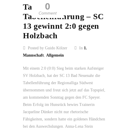
0
Tasche zur
Comment
Tabellenführung – SC
13 gewinnt 2:0 gegen
Holzbach
Posted by Guido Kölzer
In
1.
Mannschaft
,
Allgemein
Mit einem 2:0 (0:0) Sieg beim starken Aufsteiger
SV Holzbach, hat der SC 13 Bad Neuenahr die
Tabellenführung der Regionalliga Südwest
übernommen und freut sich jetzt auf das Topspiel,
am kommenden Sonntag gegen den FC Speyer.
Beim Erfolg im Hunsrück bewies Trainerin
Jacqueline Dünker nicht nur rhetorische
Fähigkeiten, sondern hatte ein goldenes Händchen
bei den Auswechslungen. Anna-Lena Stein