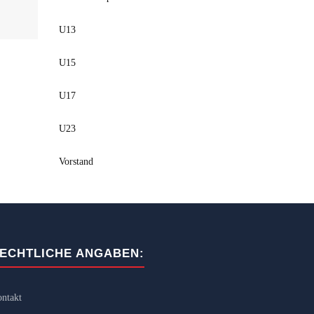
U13
U15
U17
U23
Vorstand
ECHTLICHE ANGABEN:
ntakt