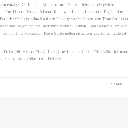
en einzigen O- Ton ab: „Alle vier Tore für Issel fielen auf die gleiche
äte Anschlusstreffer von Johanna Kuhn war dann auch nur noch Ergebniskosme
Fazit des Spiels ist schnell auf den Punkt gebracht: Gegen kein Team der Liga 
er wieder umzulegen und den Blick nach vorne zu richten. Dem Heimspiel am k
t beim 1. FFC Montabaur. Beide Spiele gelten als schwer und sollten tunlichst
sa Freier (46. Miriam Marx), Luisa Grosch, Sarah Goffin (70. Cailin Hoffman
 Stein), Liane Folkenstern, Feride Bakir
Share: