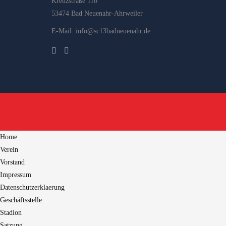
Kreuzstraße 110
53474 Bad Neuenahr-Ahrweiler
E-Mail: info@sc13badneuenahr.de
Home
Verein
Vorstand
Impressum
Datenschutzerklaerung
Geschäftsstelle
Stadion
Satzung