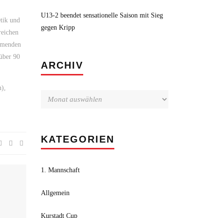
U13-2 beendet sensationelle Saison mit Sieg
tik und
gegen Kripp
reichen
ommenden
 über 90
Archiv
ARCHIV
n),
KATEGORIEN
1. Mannschaft
Allgemein
Kurstadt Cup