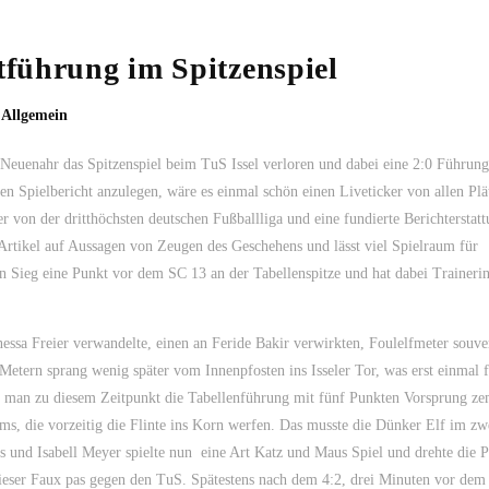
itführung im Spitzenspiel
,
Allgemein
 Neuenahr das Spitzenspiel beim TuS Issel verloren und dabei eine 2:0 Führung
n Spielbericht anzulegen, wäre es einmal schön einen Liveticker von allen Plä
 von der dritthöchsten deutschen Fußballliga und eine fundierte Berichterstatt
er Artikel auf Aussagen von Zeugen des Geschehens und lässt viel Spielraum für
en Sieg eine Punkt vor dem SC 13 an der Tabellenspitze und hat dabei Trainerin
nessa Freier verwandelte, einen an Feride Bakir verwirkten, Foulelfmeter souve
etern sprang wenig später vom Innenpfosten ins Isseler Tor, was erst einmal 
te man zu diesem Zeitpunkt die Tabellenführung mit fünf Punkten Vorsprung ze
ms, die vorzeitig die Flinte ins Korn werfen. Das musste die Dünker Elf im zw
und Isabell Meyer spielte nun eine Art Katz und Maus Spiel und drehte die P
 dieser Faux pas gegen den TuS. Spätestens nach dem 4:2, drei Minuten vor dem