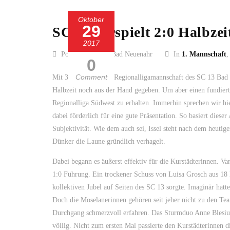
Oktober
29
SC 13 verspielt 2:0 Halbze
2017
Posted by SC 13 Bad Neuenahr
In
1. Mannschaft
0
Comment
Mit 3:4 (2:0) hat die Regionalligamannschaft des SC 13 Bad
Halbzeit noch aus der Hand gegeben. Um aber einen fundierte
Regionalliga Südwest zu erhalten. Immerhin sprechen wir hier
dabei förderlich für eine gute Präsentation. So basiert dies
Subjektivität. Wie dem auch sei, Issel steht nach dem heutig
Dünker die Laune gründlich verhagelt.
Dabei begann es äußerst effektiv für die Kurstädterinnen. Va
1:0 Führung. Ein trockener Schuss von Luisa Grosch aus 18 M
kollektiven Jubel auf Seiten des SC 13 sorgte. Imaginär hat
Doch die Moselanerinnen gehören seit jeher nicht zu den Tea
Durchgang schmerzvoll erfahren. Das Sturmduo Anne Blesius 
völlig. Nicht zum ersten Mal passierte den Kurstädterinnen