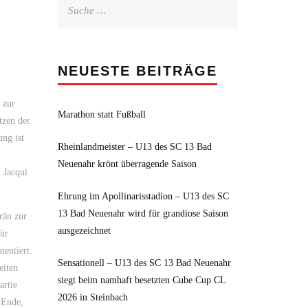
Suche
nach:
NEUESTE BEITRÄGE
 zur
Marathon statt Fußball
tzen der
ung ist
Rheinlandmeister – U13 des SC 13 Bad
Neuenahr krönt überragende Saison
 Jacqui
Ehrung im Apollinarisstadion – U13 des SC
13 Bad Neuenahr wird für grandiose Saison
rän zur
ausgezeichnet
für
mentiert.
Sensationell – U13 des SC 13 Bad Neuenahr
eiten
siegt beim namhaft besetzten Cube Cup CL
artie
2026 in Steinbach
 Ende,