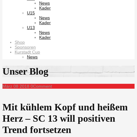
News
Kader
U15
News
Kader
U13
News
Kader
Shop
Sponsoren
Kurstadt Cup
News
Unser Blog
März
08
2018
0
Comment
Mit kühlem Kopf und heißem
Herz – SC 13 will positiven
Trend fortsetzen