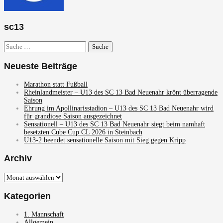
sc13
Suche
nach:
Neueste Beiträge
Marathon statt Fußball
Rheinlandmeister – U13 des SC 13 Bad Neuenahr krönt überragende
Saison
Ehrung im Apollinarisstadion – U13 des SC 13 Bad Neuenahr wird
für grandiose Saison ausgezeichnet
Sensationell – U13 des SC 13 Bad Neuenahr siegt beim namhaft
besetzten Cube Cup CL 2026 in Steinbach
U13-2 beendet sensationelle Saison mit Sieg gegen Kripp
Archiv
Archiv
Kategorien
1. Mannschaft
Allgemein