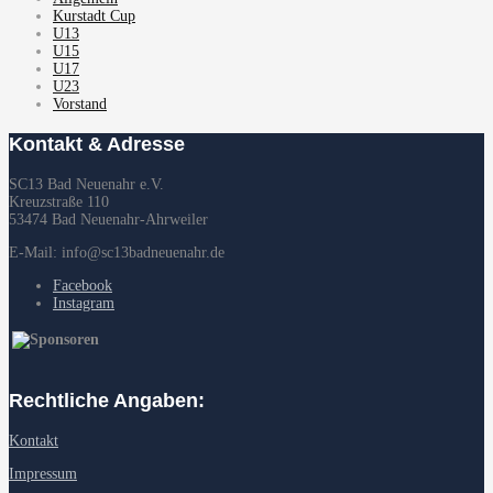
Kurstadt Cup
U13
U15
U17
U23
Vorstand
Kontakt & Adresse
SC13 Bad Neuenahr e.V.
Kreuzstraße 110
53474 Bad Neuenahr-Ahrweiler
E-Mail: info@sc13badneuenahr.de
Facebook
Instagram
Rechtliche Angaben:
Kontakt
Impressum