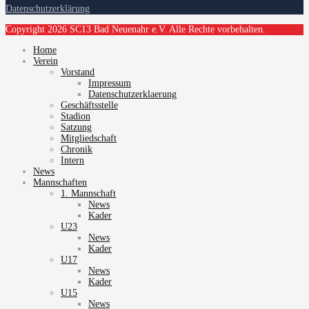
Datenschutzerklärung
Copyright 2026 SC13 Bad Neuenahr e.V. Alle Rechte vorbehalten.
Home
Verein
Vorstand
Impressum
Datenschutzerklaerung
Geschäftsstelle
Stadion
Satzung
Mitgliedschaft
Chronik
Intern
News
Mannschaften
1. Mannschaft
News
Kader
U23
News
Kader
U17
News
Kader
U15
News