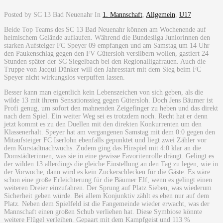
Posted by SC 13 Bad Neuenahr
In
1. Mannschaft
,
Allgemein
,
U17
Beide Top Teams des SC 13 Bad Neuenahr können am Wochenende auf
heimischem Gelände auflaufen. Während die Bundesliga Juniorinnen den
starken Aufsteiger FC Speyer 09 empfangen und am Samstag um 14 Uhr
den Paukenschlag gegen den FV Gütersloh versilbern wollen, gastiert 24
Stunden später der SC Siegelbach bei den Regionalligafrauen. Auch die
Truppe von Jacqui Dünker will den Jahresstart mit dem Sieg beim FC
Speyer nicht wirkungslos verpuffen lassen.
Besser kann man eigentlich kein Lebenszeichen von sich geben, als die
wilde 13 mit ihrem Sensationssieg gegen Gütersloh. Doch Jens Bäumer ist
Profi genug, um sofort den mahnenden Zeigefinger zu heben und das direkt
nach dem Spiel. Ein weiter Weg sei es trotzdem noch. Recht hat er denn
jetzt kommt es zu den Duellen mit den direkten Konkurrenten um den
Klassenerhalt. Speyer hat am vergangenen Samstag mit dem 0:0 gegen den
Mitaufsteiger FC Iserlohn ebenfalls gepunktet und liegt zwei Zähler vor
dem Kurstadtnachwuchs. Zudem ging das Hinspiel mit 4:0 klar an die
Domstädterinnen, was sie in eine gewisse Favoritenrolle drängt. Gelingt es
der wilden 13 allerdings die gleiche Einstellung an den Tag zu legen, wie in
der Vorwoche, dann wird es kein Zuckerschlecken für die Gäste. Es wäre
schon eine große Erleichterung für die Bäumer Elf, wenn es gelingt einen
weiteren Dreier einzufahren. Der Sprung auf Platz Sieben, was wiederum
Sicherheit geben würde. Bei allem Konjunktiv zählt es eben nur auf dem
Platz. Neben dem Spielfeld ist die Fangemeinde wieder erwacht, was der
Mannschaft einen großen Schub verliehen hat. Diese Symbiose könnte
weitere Flügel verleihen. Gepaart mit dem Kampfgeist und 113 %