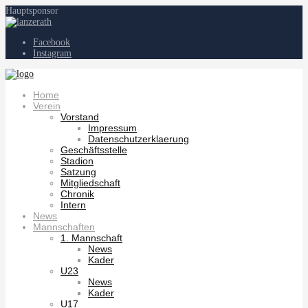
Hauptsponsor
Facebook
Instagram
Home
Verein
Vorstand
Impressum
Datenschutzerklaerung
Geschäftsstelle
Stadion
Satzung
Mitgliedschaft
Chronik
Intern
News
Mannschaften
1. Mannschaft
News
Kader
U23
News
Kader
U17