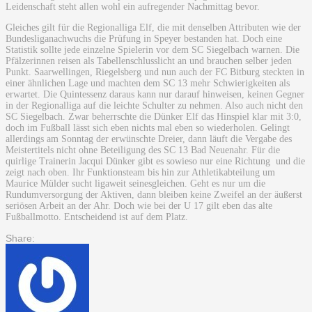
Leidenschaft steht allen wohl ein aufregender Nachmittag bevor.
Gleiches gilt für die Regionalliga Elf, die mit denselben Attributen wie der
Bundesliganachwuchs die Prüfung in Speyer bestanden hat. Doch eine
Statistik sollte jede einzelne Spielerin vor dem SC Siegelbach warnen. Die
Pfälzerinnen reisen als Tabellenschlusslicht an und brauchen selber jeden
Punkt. Saarwellingen, Riegelsberg und nun auch der FC Bitburg steckten in
einer ähnlichen Lage und machten dem SC 13 mehr Schwierigkeiten als
erwartet. Die Quintessenz daraus kann nur darauf hinweisen, keinen Gegner
in der Regionalliga auf die leichte Schulter zu nehmen. Also auch nicht den
SC Siegelbach. Zwar beherrschte die Dünker Elf das Hinspiel klar mit 3:0,
doch im Fußball lässt sich eben nichts mal eben so wiederholen. Gelingt
allerdings am Sonntag der erwünschte Dreier, dann läuft die Vergabe des
Meistertitels nicht ohne Beteiligung des SC 13 Bad Neuenahr. Für die
quirlige Trainerin Jacqui Dünker gibt es sowieso nur eine Richtung und die
zeigt nach oben. Ihr Funktionsteam bis hin zur Athletikabteilung um
Maurice Mülder sucht ligaweit seinesgleichen. Geht es nur um die
Rundumversorgung der Aktiven, dann bleiben keine Zweifel an der äußerst
seriösen Arbeit an der Ahr. Doch wie bei der U 17 gilt eben das alte
Fußballmotto. Entscheidend ist auf dem Platz.
Share: