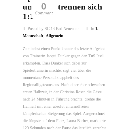
0
und Issel trennen sich
Comment
1:1
Posted by SC 13 Bad Neuenahr
In
1.
Mannschaft
,
Allgemein
Zumindest einen Punkt konnte das letzte Aufgebot
von Trainerin Jacqui Dünker gegen den TuS Issel
erkämpfen. Dass Dünker sich dabei zur
Spielertrainerin machte, sagt viel über die
momentane Personalknappheit des
Regionalligateams aus. Nach einer eher schwachen
ersten Halbzeit, in der Christina Rosen die Gäste
nach 24 Minuten in Führung brachte, drehte die
Heimelf mit einer absolut einwandfreien
kämpferischen Steigerung das Spiel. Ausgerechnet
die Jüngste auf dem Platz, Laura Barber, markierte
120 Sekunden nach der Pause das letztlich gerechte