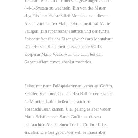
13 Team war nun in Unterzahl gezwungen auf ein
4-4-1-System zu wechseln. Ein von der Mauer
abgefälschter Freistoß ließ Montabaur an diesem
Abend zum dritten Mal jubeln. Erneut traf Marie
Päulgen. Ein lupenreiner Hattrick und der fünfte
Saisontreffer für das Eigengewächs aus Montabaur.
Die sehr viel Sicherheit ausstrahlende SC 13-
Keeperin Marie Wenzl war, wie auch bei den
Gegentreffern zuvor, absolut machtlos.
Selbst mit neun Feldspielerinnen waren es Goffin,
Schäfer, Stein und Co., die den Ball in den zweiten
45 Minuten laufen ließen und auch zu
Torabschlüssen kamen. U.a. gelang es aber weder
Marie Schäfer noch Sarah Goffin an diesem
gebrauchten Abend einen Treffer für ihre Elf zu
erzielen. Die Gastgeber, wer will es ihnen aber