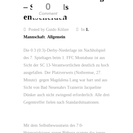
0
– Standards
Comment
entscheiden
Posted by Guido Kölzer
In
1.
Mannschaft
,
Allgemein
Die 0:3 (0:3)-Derby-Niederlage im Nachholspiel
des 7. Spieltages beim 1. FFC Montabaur ist aus
Sicht der SC 13-Verantwortlichen deutlich zu hoch
ausgefallen. Der Platzverweis (Notbremse, 27.
Minute) gegen Magdalena Lang war hart und aus
Sicht von Bad Neuenahrs Trainerin Jacqueline
Dünker auch nicht zwingend erforderlich. Alle drei
Gegentreffer fielen nach Standardsituationen.
Mit dem Selbstbewusstsein des 7:0-
Heimspielsieges gegen Bitburg startete das junge