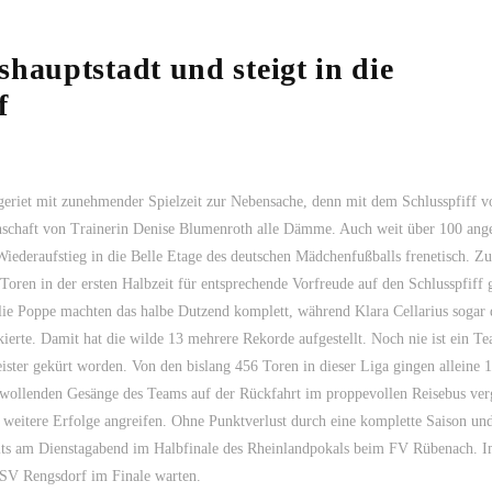
hauptstadt und steigt in die
f
riet mit zunehmender Spielzeit zur Nebensache, denn mit dem Schlusspfiff v
nschaft von Trainerin Denise Blumenroth alle Dämme. Auch weit über 100 ange
Wiederaufstieg in die Belle Etage des deutschen Mädchenfußballs frenetisch. Zu
oren in der ersten Halbzeit für entsprechende Vorfreude auf den Schlusspfiff 
ie Poppe machten das halbe Dutzend komplett, während Klara Cellarius sogar 
ierte. Damit hat die wilde 13 mehrere Rekorde aufgestellt. Noch nie ist ein T
ster gekürt worden. Von den bislang 456 Toren in dieser Liga gingen alleine 
n wollenden Gesänge des Teams auf der Rückfahrt im proppevollen Reisebus ve
 weitere Erfolge angreifen. Ohne Punktverlust durch eine komplette Saison und
its am Dienstagabend im Halbfinale des Rheinlandpokals beim FV Rübenach. 
t SV Rengsdorf im Finale warten.