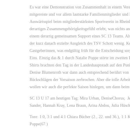
Es war eine Demonstration von Zusammenhalt in einem Verei
mitgereiste und vor allem lautstarke Familienmitglieder und
Auswärtsspiel beim mitgliederstärksten Sportverein in Rhei
derartiges Zusammengehörigkeitsgefühl erlebt, was nichts an
einem derartig gemeinsamen Support eines SC 13 Teams. Als d
der kurz danach erzielte Ausgleich des TSV Schott wenig. K
Gastgeberinnen, was endgültig früh für die Entscheidung sor
Eins. Einzig das &.1 durch Natalie Poppe störte im zweiten 
Shirts brachten den Tag in der Landeshauptstadt auf den Pun
Denise Blumenroth war dann auch entsprechend berührt von 
Rückschlägen der Vorsaison zerbrochen. Aber die tolle Arbeit
wollen wir auch die perfekte Saison hinlegen, um dann beim
SC 13 U 17 am heutigen Tag: Mira Urban, DeniseChorus; Je
Sander, Hannah Kray, Lena Braun, Arina Abdou, Julia Hüsch,
Tore: 1:0, 3:1 und 4:1 Chiara Bücher (2., 22. und 36.), 1:1 K
Poppe(67.)