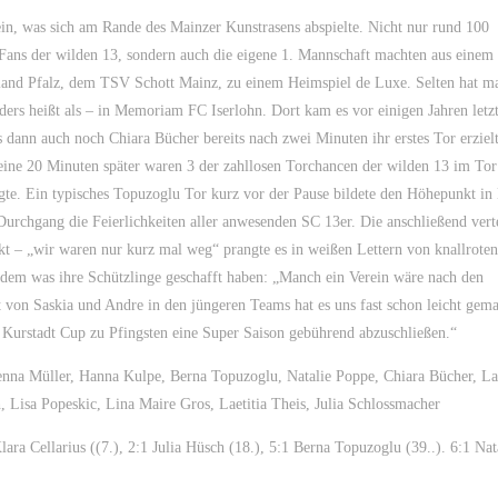
n, was sich am Rande des Mainzer Kunstrasens abspielte. Nicht nur rund 100
 Fans der wilden 13, sondern auch die eigene 1. Mannschaft machten aus einem
nland Pfalz, dem TSV Schott Mainz, zu einem Heimspiel de Luxe. Selten hat m
ders heißt als – in Memoriam FC Iserlohn. Dort kam es vor einigen Jahren letz
ann auch noch Chiara Bücher bereits nach zwei Minuten ihr erstes Tor erzielte
eine 20 Minuten später waren 3 der zahllosen Torchancen der wilden 13 im Tor
gte. Ein typisches Topuzoglu Tor kurz vor der Pause bildete den Höhepunkt in 
Durchgang die Feierlichkeiten aller anwesenden SC 13er. Die anschließend verte
kt – „wir waren nur kurz mal weg“ prangte es in weißen Lettern von knallroten
dem was ihre Schützlinge geschafft haben: „Manch ein Verein wäre nach den
 von Saskia und Andre in den jüngeren Teams hat es uns fast schon leicht gemac
 Kurstadt Cup zu Pfingsten eine Super Saison gebührend abzuschließen.“
nna Müller, Hanna Kulpe, Berna Topuzoglu, Natalie Poppe, Chiara Bücher, La
 Lisa Popeskic, Lina Maire Gros, Laetitia Theis, Julia Schlossmacher
lara Cellarius ((7.), 2:1 Julia Hüsch (18.), 5:1 Berna Topuzoglu (39..). 6:1 Nat