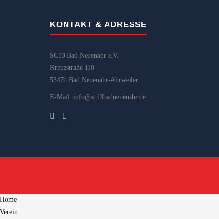
KONTAKT & ADRESSE
SC13 Bad Neuenahr e.V.
Kreuzstraße 110
53474 Bad Neuenahr-Ahrweiler
E-Mail: info@sc13badneuenahr.de
Home
Verein