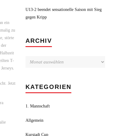
U13-2 beendet sensationelle Saison mit Sieg
gegen Kripp
an ein
tmalig zu
, störte
Archiv
ARCHIV
 der
Halbzeit
ilten T-
 Jerseys.
ht. Jetzt
KATEGORIEN
ra
1. Mannschaft
Allgemein
alie
Kurstadt Cup