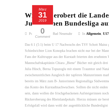
März
31
Wilde 13 erobert die Landes
2019
Juniorinnen Bundesliga au
0
Posted by SC 13 Bad Neuenahr
In
Allgemein
,
U17
Comment
Das 6:1 (5:1) beim U 17 Nachwuchs des TSV Schott Mainz ge
Schiedsrichter Lion Konopka brachen nicht nur bei der Man
Fans der Kulttruppe aus der Kurstadt feierten den ersehnten 
Mannschaftskapitänin Chiara „Biene“ Bücher mit gleich drei T
Julia Hüsch, Berna Topuzoglu mit einem Traumtor und Natal
zwischenzeitlichen Ausgleich der tapferen Mainzerinnen mark
bereits im März zum B- Juniorinnen Regionalliga Südwestmei
das Konto des Kurstadtnachwuchses. Sollten die nicht ende
sein, dann wollen die frischgebackenen Aufsteigerinnen noch
Rückeroberung des Rheinlandpokals. Hierzu müssen sie bere
Erfolgsfall wird dann wohl der augenblickliche Bundesligis