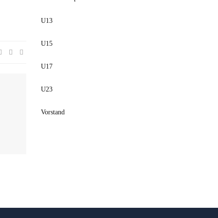
U13
U15
U17
U23
Vorstand