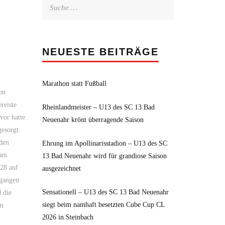
Suche
nach:
NEUESTE BEITRÄGE
Marathon statt Fußball
on
reiste
Rheinlandmeister – U13 des SC 13 Bad
vor hatte
Neuenahr krönt überragende Saison
gesorgt.
den
Ehrung im Apollinarisstadion – U13 des SC
eam
13 Bad Neuenahr wird für grandiose Saison
128 auf
ausgezeichnet
rgangen
Sensationell – U13 des SC 13 Bad Neuenahr
 die
siegt beim namhaft besetzten Cube Cup CL
Im
2026 in Steinbach