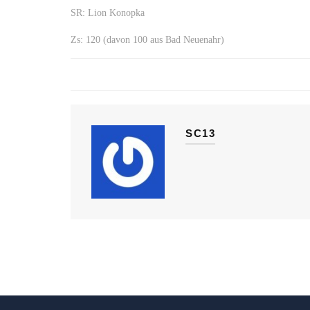
SR: Lion Konopka
Zs: 120 (davon 100 aus Bad Neuenahr)
SC13