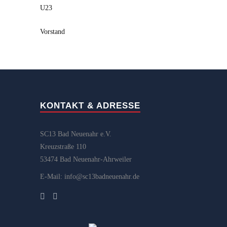
U23
Vorstand
KONTAKT & ADRESSE
SC13 Bad Neuenahr e.V.
Kreuzstraße 110
53474 Bad Neuenahr-Ahrweiler
E-Mail: info@sc13badneuenahr.de