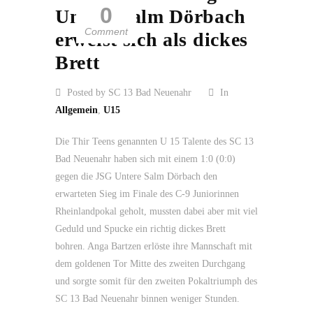
0
Untere Salm Dörbach
Comment
erweist sich als dickes
Brett
Posted by SC 13 Bad Neuenahr
In
Allgemein
,
U15
Die Thir Teens genannten U 15 Talente des SC 13
Bad Neuenahr haben sich mit einem 1:0 (0:0)
gegen die JSG Untere Salm Dörbach den
erwarteten Sieg im Finale des C-9 Juniorinnen
Rheinlandpokal geholt, mussten dabei aber mit viel
Geduld und Spucke ein richtig dickes Brett
bohren. Anga Bartzen erlöste ihre Mannschaft mit
dem goldenen Tor Mitte des zweiten Durchgang
und sorgte somit für den zweiten Pokaltriumph des
SC 13 Bad Neuenahr binnen weniger Stunden.