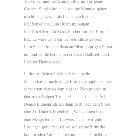
Torwinkel und ließ Emma Sittel im Tor keine
Chance. Sittel wäre auch wenige Minuten später
machtlos gewesen, als Bücher nach einer
Maßflanke von Julia Hüsch mit einem
Fallrückzieher a la Klaus Fischer nur den Pfosten
traf. Es wäre wohl das Tor des Jahres gewesen.
Lara Sander knickte dann auf dem holprigen Rasen
um und wurde bereits in der ersten Halbzeit durch
Laetitia Theis ersetzt.
In der restlichen Spielzeit hatten beide
Mannschaften noch einige Einschussmöglichkeiten,
scheiterten aber an dem eigenen Nerven oder an
den zuverlässigen Torhüterinnen auf beiden Seiten.
Denise Blumenroth sah dann auch nach dem Spiel
eine Art Unterrichtseinheit: „Wir könnten heute
eine Menge lernen. Teilweise haben wir gute
Lösungen gefunden, teilweise Lernstoff für die
kommenden Aufgaben bekommen. Jetzt heißt es