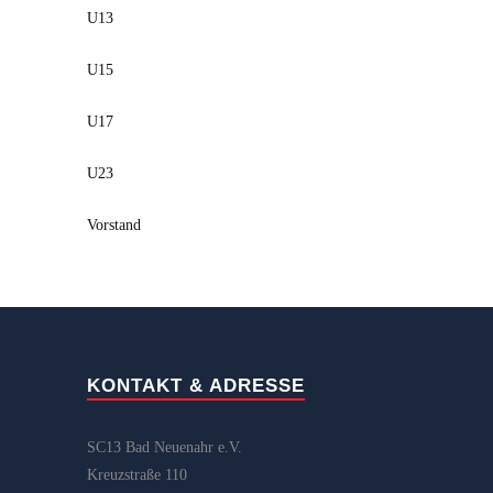
U13
U15
U17
U23
Vorstand
KONTAKT & ADRESSE
SC13 Bad Neuenahr e.V.
Kreuzstraße 110