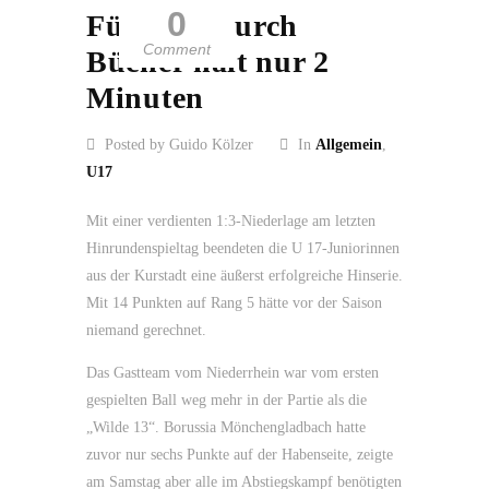
0
Führung durch
Comment
Bücher hält nur 2
Minuten
Posted by Guido Kölzer
In
Allgemein
,
U17
Mit einer verdienten 1:3-Niederlage am letzten
Hinrundenspieltag beendeten die U 17-Juniorinnen
aus der Kurstadt eine äußerst erfolgreiche Hinserie.
Mit 14 Punkten auf Rang 5 hätte vor der Saison
niemand gerechnet.
Das Gastteam vom Niederrhein war vom ersten
gespielten Ball weg mehr in der Partie als die
„Wilde 13“. Borussia Mönchengladbach hatte
zuvor nur sechs Punkte auf der Habenseite, zeigte
am Samstag aber alle im Abstiegskampf benötigten