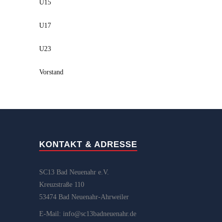
U15
U17
U23
Vorstand
KONTAKT & ADRESSE
SC13 Bad Neuenahr e.V.
Kreuzstraße 110
53474 Bad Neuenahr-Ahrweiler
E-Mail: info@sc13badneuenahr.de