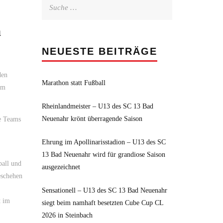
Suche
nach:
a
NEUESTE BEITRÄGE
den
Marathon statt Fußball
em
Rheinlandmeister – U13 des SC 13 Bad
Neuenahr krönt überragende Saison
ie Teams
Ehrung im Apollinarisstadion – U13 des SC
13 Bad Neuenahr wird für grandiose Saison
ball und
ausgezeichnet
eschehen
Sensationell – U13 des SC 13 Bad Neuenahr
t im
siegt beim namhaft besetzten Cube Cup CL
2026 in Steinbach