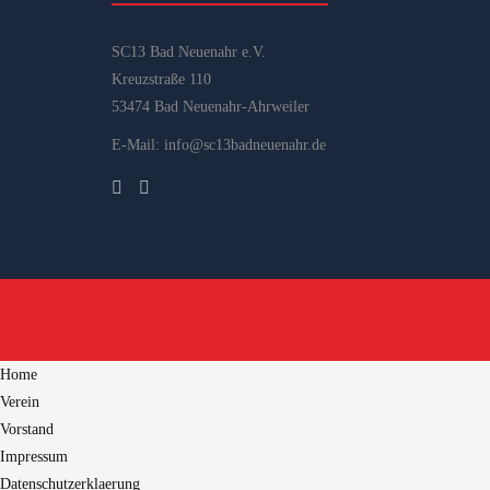
SC13 Bad Neuenahr e.V.
Kreuzstraße 110
53474 Bad Neuenahr-Ahrweiler
E-Mail: info@sc13badneuenahr.de
Home
Verein
Vorstand
Impressum
Datenschutzerklaerung