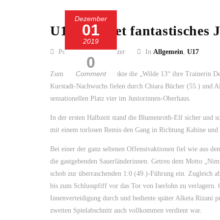
Dezember
01
U17 beendet fantastisches J
2019
Posted by Guido Kölzer
In
Allgemein
,
U17
0
Comment
Zum Geburtstag beschenkte die „Wilde 13“ ihre Trainerin D
Kurstadt-Nachwuchs fielen durch Chiara Bücher (55.) und Al
sensationellen Platz vier im Juniorinnen-Oberhaus.
In der ersten Halbzeit stand die Blumenroth-Elf sicher und s
mit einem torlosen Remis den Gang in Richtung Kabine und 
Bei einer der ganz seltenen Offensivaktionen fiel wie aus d
die gastgebenden Sauerländerinnen. Getreu dem Motto „Nimm
schob zur überraschenden 1:0 (49.)-Führung ein. Zugleich ab
bis zum Schlusspfiff vor das Tor von Iserlohn zu verlagern. C
Innenverteidigung durch und bediente später Alketa Rizani 
zweiten Spielabschnitt auch vollkommen verdient war.