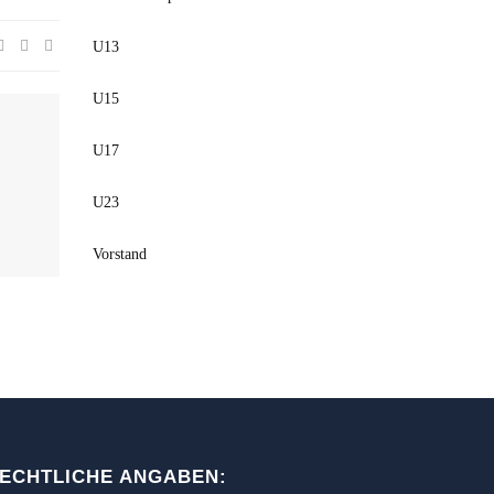
U13
U15
U17
U23
Vorstand
ECHTLICHE ANGABEN: