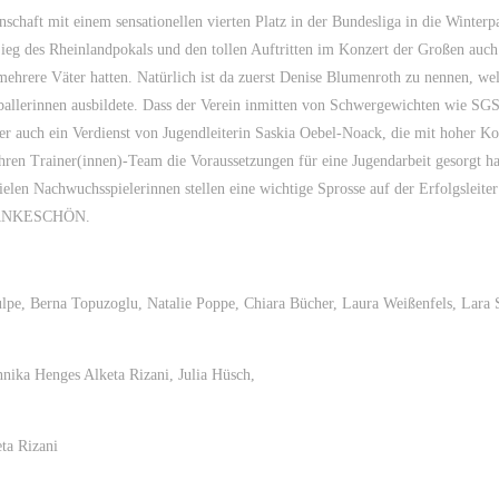
chaft mit einem sensationellen vierten Platz in der Bundesliga in die Winterp
ieg des Rheinlandpokals und den tollen Auftritten im Konzert der Großen auch
mehrere Väter hatten. Natürlich ist da zuerst Denise Blumenroth zu nennen, we
llerinnen ausbildete. Dass der Verein inmitten von Schwergewichten wie SGS
er auch ein Verdienst von Jugendleiterin Saskia Oebel-Noack, die mit hoher K
ren Trainer(innen)-Team die Voraussetzungen für eine Jugendarbeit gesorgt ha
ielen Nachwuchsspielerinnen stellen eine wichtige Sprosse auf der Erfolgsleiter
es DANKESCHÖN.
lpe, Berna Topuzoglu, Natalie Poppe, Chiara Bücher, Laura Weißenfels, Lara 
nika Henges Alketa Rizani, Julia Hüsch,
eta Rizani