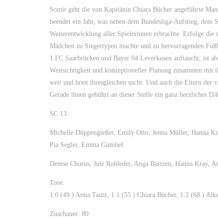
Somit geht die von Kapitänin Chiara Bücher angeführte Manns
beendet ein Jahr, was neben dem Bundesliga-Aufstieg, dem S
Weiterentwicklung aller Spielerinnen erbrachte. Erfolge die 
Mädchen zu Siegertypen machte und zu hervorragenden Fußba
1.FC Saarbrücken und Bayer 04 Leverkusen auftaucht, ist ab
Weitsichtigkeit und konzeptioneller Planung zusammen mit ih
weit und breit ihresgleichen sucht. Und auch die Eltern der v
Gerade ihnen gebührt an dieser Stelle ein ganz herzlich
SC 13:
Michelle Düppengießer, Emily Otto, Jenna Müller, Hanna Ku
Pia Segler, Emma Gumbel
Denise Chorus, Jule Rohleder, Anga Bartzen, Hanna Kray, An
Tore:
1:0 (49.) Anna Tautz, 1:1 (55.) Chiara Bücher, 1:2 (68.) Alk
Zuschauer: 80