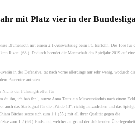
ahr mit Platz vier in der Bundeslig
enise Blumenroth mit einem 2:1-Auswärtssieg beim FC Iserlohn. Die Tore für 
keta Rizani (68.). Dadurch beendet die Mannschaft das Spieljahr 2019 auf ein
ouverän in der Defensive, tat nach vorne allerdings nur sehr wenig, wodurch d
dem Pausentee antraten.
em Nichts der Führungstreffer
für
 du ihn, ich hab ihn“, nutzte Anna Tautz ein Missverständnis nach einem Eck
er auch das Startsignal für die „Wilde 13“, richtig aufzudrehen und das Spielg
hiara Bücher setzte sich zum 1:1 (55.) mit all ihrer Qualität gegen die
präzise zum 1:2 (68.)-Endstand, welcher aufgrund der drückenden Überlegenhei