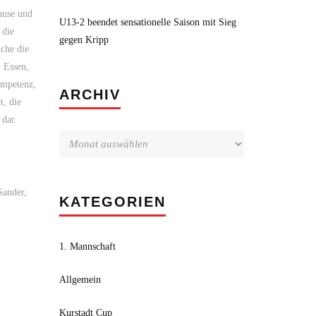
ause und
U13-2 beendet sensationelle Saison mit Sieg
 die
gegen Kripp
lche die
 Essen,
ompetenz,
Archiv
ARCHIV
t, die
 dar.
Sander,
KATEGORIEN
1. Mannschaft
Allgemein
Kurstadt Cup