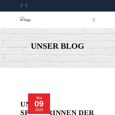
UNSER BLOG
Mai
09
UNSERE
2020
SPIELERINNEN DER