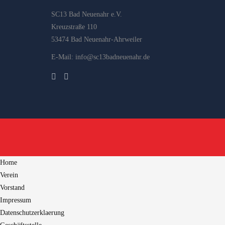
SC13 Bad Neuenahr e.V.
Kreuzstraße 110
53474 Bad Neuenahr-Ahrweiler
E-Mail: info@sc13badneuenahr.de
Home
Verein
Vorstand
Impressum
Datenschutzerklaerung