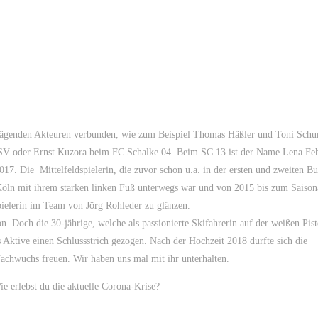
 prägenden Akteuren verbunden, wie zum Beispiel Thomas Häßler und Toni Sch
SV oder Ernst Kuzora beim FC Schalke 04. Beim SC 13 ist der Name Lena Fe
17. Die Mittelfeldspielerin, die zuvor schon u.a. in der ersten und zweiten Bu
ln mit ihrem starken linken Fuß unterwegs war und von 2015 bis zum Saison
pielerin im Team von Jörg Rohleder zu glänzen.
n. Doch die 30-jährige, welche als passionierte Skifahrerin auf der weißen Pis
ls Aktive einen Schlussstrich gezogen. Nach der Hochzeit 2018 durfte sich die
achwuchs freuen. Wir haben uns mal mit ihr unterhalten.
ie erlebst du die aktuelle Corona-Krise?