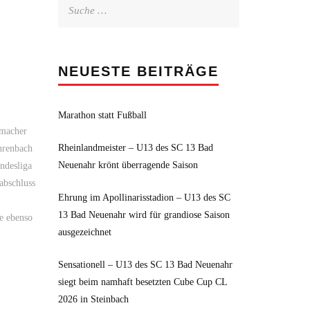
Suche
nach:
NEUESTE BEITRÄGE
Marathon statt Fußball
umacher
Rheinlandmeister – U13 des SC 13 Bad
hrenbach
Neuenahr krönt überragende Saison
ndesliga
abschluss
Ehrung im Apollinarisstadion – U13 des SC
13 Bad Neuenahr wird für grandiose Saison
te ebenso
ausgezeichnet
Sensationell – U13 des SC 13 Bad Neuenahr
siegt beim namhaft besetzten Cube Cup CL
2026 in Steinbach