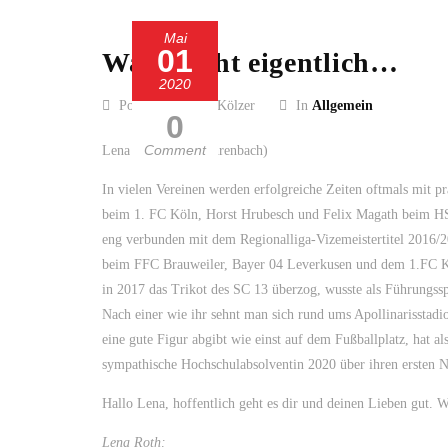
Mai
01
Was macht eigentlich…
2020
Posted by Guido Kölzer
In
Allgemein
0
Comment
Lena Roth (geb. Fehrenbach)
In vielen Vereinen werden erfolgreiche Zeiten oftmals mit
beim 1. FC Köln, Horst Hrubesch und Felix Magath beim H
eng verbunden mit dem Regionalliga-Vizemeistertitel 2016/20
beim FFC Brauweiler, Bayer 04 Leverkusen und dem 1.FC Kö
in 2017 das Trikot des SC 13 überzog, wusste als Führungss
Nach einer wie ihr sehnt man sich rund ums Apollinarisstadio
eine gute Figur abgibt wie einst auf dem Fußballplatz, hat a
sympathische Hochschulabsolventin 2020 über ihren ersten N
Hallo Lena, hoffentlich geht es dir und deinen Lieben gut. W
Lena Roth: