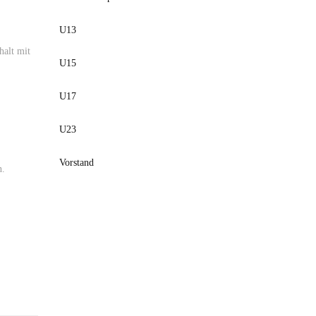
U13
halt mit
U15
U17
U23
Vorstand
n.