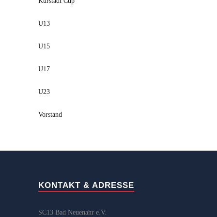
Kurstadt Cup
U13
U15
U17
U23
Vorstand
KONTAKT & ADRESSE
SC13 Bad Neuenahr e.V.