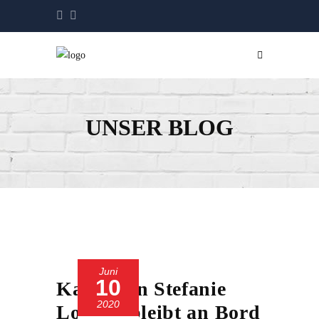
UNSER BLOG
Juni
10
Kapitänin Stefanie
2020
Lotzien bleibt an Bord