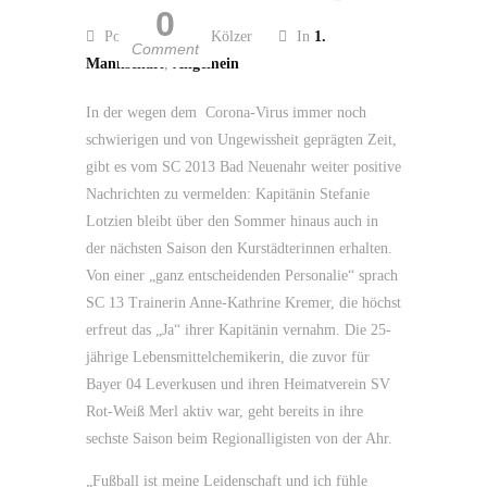
0
Posted by Guido Kölzer
In
1.
Comment
Mannschaft
,
Allgemein
In der wegen dem Corona-Virus immer noch
schwierigen und von Ungewissheit geprägten Zeit,
gibt es vom SC 2013 Bad Neuenahr weiter positive
Nachrichten zu vermelden: Kapitänin Stefanie
Lotzien bleibt über den Sommer hinaus auch in
der nächsten Saison den Kurstädterinnen erhalten.
Von einer „ganz entscheidenden Personalie“ sprach
SC 13 Trainerin Anne-Kathrine Kremer, die höchst
erfreut das „Ja“ ihrer Kapitänin vernahm. Die 25-
jährige Lebensmittelchemikerin, die zuvor für
Bayer 04 Leverkusen und ihren Heimatverein SV
Rot-Weiß Merl aktiv war, geht bereits in ihre
sechste Saison beim Regionalligisten von der Ahr.
„Fußball ist meine Leidenschaft und ich fühle