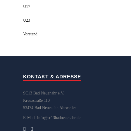
U17
U23
Vorstand
KONTAKT & ADRESSE
SC13 Bad Neuenahr e.V.
Kreuzstraße 110
53474 Bad Neuenahr-Ahrweiler
E-Mail: info@sc13badneuenahr.de