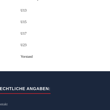
U13
U15
U17
U23
Vorstand
ECHTLICHE ANGABEN:
ntakt