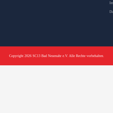
Im
Da
Copyright 2026 SC13 Bad Neuenahr e.V. Alle Rechte vorbehalten.