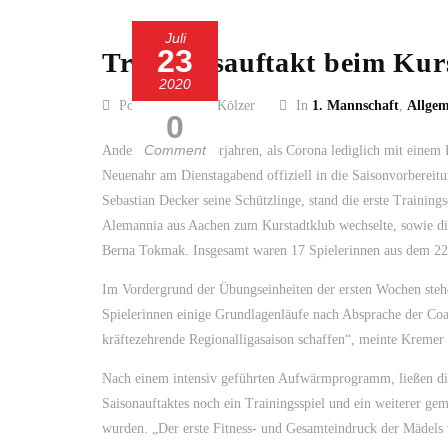
Juli
23
Trainingsauftakt beim Kur
2020
Posted by Guido Kölzer
In
1. Mannschaft
,
Allgem
0
Comment
Anders als in den Vorjahren, als Corona lediglich mit einem
Neuenahr am Dienstagabend offiziell in die Saisonvorberei
Sebastian Decker seine Schützlinge, stand die erste Trainin
Alemannia aus Aachen zum Kurstadtklub wechselte, sowie di
Berna Tokmak. Insgesamt waren 17 Spielerinnen aus dem 22e
Im Vordergrund der Übungseinheiten der ersten Wochen stehe
Spielerinnen einige Grundlagenläufe nach Absprache der Coac
kräftezehrende Regionalligasaison schaffen“, meinte Kremer 
Nach einem intensiv geführten Aufwärmprogramm, ließen die
Saisonauftaktes noch ein Trainingsspiel und ein weiterer ge
wurden. „Der erste Fitness- und Gesamteindruck der Mädels 