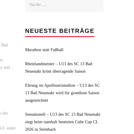
Suche
nach:
NEUESTE BEITRÄGE
3 Bad
Marathon statt Fußball
er
Rheinlandmeister – U13 des SC 13 Bad
ay und
Neuenahr krönt überragende Saison
Ehrung im Apollinarisstadion – U13 des SC
13 Bad Neuenahr wird für grandiose Saison
ausgezeichnet
n des
Sensationell – U13 des SC 13 Bad Neuenahr
siegt beim namhaft besetzten Cube Cup CL
.0. endet
2026 in Steinbach