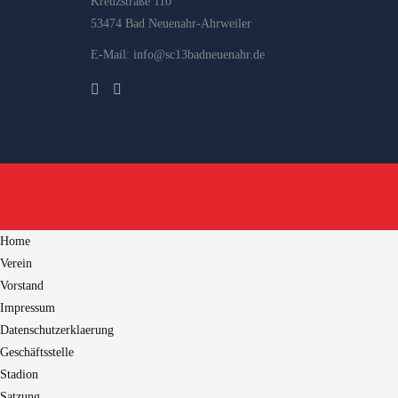
Kreuzstraße 110
53474 Bad Neuenahr-Ahrweiler
E-Mail: info@sc13badneuenahr.de
Home
Verein
Vorstand
Impressum
Datenschutzerklaerung
Geschäftsstelle
Stadion
Satzung