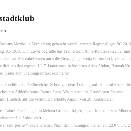
stadtklub
ein
 Bier aus Mexiko in Verbindung gebracht wurde, startete Regionalligist SC 201
tung. Ab 19:30 Uhr, zuvor begrüßte das Trainerteam Anne-Kathrine Kremer und
gseinheit an. Mit dabei waren auch die Neuzugänge Sonja Bartoscheck, die von d
e drei aus den eigenen U 17-Juniorinnen beförderten Arina Abdou, Hannah Kr
r Kader zum Trainingsauftakt erschienen.
n konditionelle Teilbereiche. Schon vor dem Trainingsauftakt absolvierten die
hes mit Athletiktrainer Rainer Stein. Wir müssen die Grundlagen für eine
mit Hinblick auf die vermutlich erhöhte Anzahl von 28 Punktspielen.
 Trainer Passübungen in kleinen Gruppen folgen, bevor in den letzten Minute
meinsamer Lauf absolviert
war sehr positiv“, sagte Kremer. Nach den Trainingseinheiten am 22.07. und 24