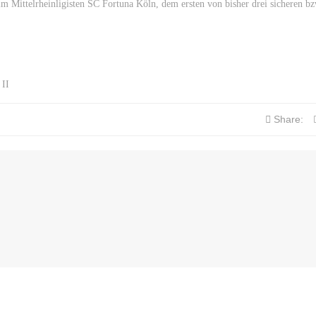
im Mittelrheinligisten SC Fortuna Köln, dem ersten von bisher drei sicheren bz
 II
Share: