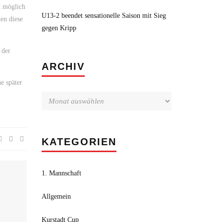
h möglich
U13-2 beendet sensationelle Saison mit Sieg
en diese
gegen Kripp
 der
Archiv
ARCHIV
e später
KATEGORIEN
1. Mannschaft
Allgemein
Kurstadt Cup