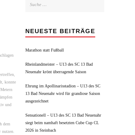
Suche
nach:
NEUESTE BEITRÄGE
Marathon statt Fußball
schlagen
Rheinlandmeister – U13 des SC 13 Bad
Neuenahr krönt überragende Saison
rtreffen,
lt, konnte
Ehrung im Apollinarisstadion – U13 des SC
 Metern
13 Bad Neuenahr wird für grandiose Saison
ikämpfen
ausgezeichnet
tiv und
Sensationell – U13 des SC 13 Bad Neuenahr
siegt beim namhaft besetzten Cube Cup CL
ch dem
2026 in Steinbach
r nutzen.