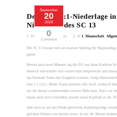
September
20
Deutliche 5:1-Niederlage in
2020
Niederlage des SC 13
0
Posted by Guido Kölzer
In
1. Mannschaft
,
Allgem
Comment
Der SC 13 musste sich am zweiten Spieltag der Regionalliga
geben.
Bereits nach neun Minuten lag die Elf von Anne-Kathrine Kr
dennoch entwickelte sich vorerst eine temporeiche und inte
das Kurstadt-Team den Ausgleich erzielen. Sonja Bartoschec
zum 1:1 (14.). Beide Teams pressten sehr hoch, wodurch häuf
um die daraus resultierenden zweiten Bälle kam. Kurz vor d
nutzte nach zwei Freistößen jeweils einen Kopfball in der 3
Jede noch so auf den Punkt getroffene Kabinenpredigt verpu
gleichen Schema wie bereits zuvor. In der 48. Minute konnte