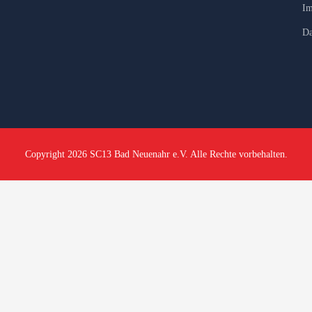
Im
Da
Copyright 2026 SC13 Bad Neuenahr e.V. Alle Rechte vorbehalten.