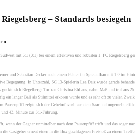
 Riegelsberg – Standards besiegeln
ein
 Südwest mit 5:1 (3:1) bei einem effektiven und robusten 1. FC Riegelsberg ge
emer und Sebastian Decker nach einem Fehler im Spielaufbau mit 1:0 im Hinte
nsive Begegnung. In Unterzahl, SC 13-Spielerin Lea Daiz wurde gerade behande
k guckte sich Riegelbergs Torfrau Christina Ehl aus, nahm Maß und traf aus 25
ig ein langer Ball als Stilmittel erkoren wurde und es sehr oft zu vielen Zwe
em Pausenpfiff zeigte sich der Geheimfavorit aus dem Saarland ungemein effek
9. und 43. Minute zur 3:1-Führung.
fft, wenn der Gegner unmittelbar nach dem Pausenpfiff trifft und das sogar na
n die Gastgeber erneut einen in die Box geschlagenen Freistoß zu einem Treffe