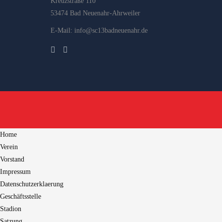
Kreuzstraße 110
53474 Bad Neuenahr-Ahrweiler
E-Mail: info@sc13badneuenahr.de
Home
Verein
Vorstand
Impressum
Datenschutzerklaerung
Geschäftsstelle
Stadion
Satzung