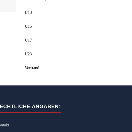
U13
U15
U17
U23
Vorstand
ECHTLICHE ANGABEN:
ntakt