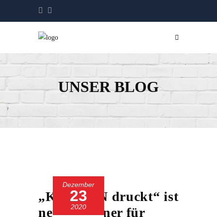
UNSER BLOG
Dezember
23
„KOHNEN druckt“ ist
2020
neuer Partner für