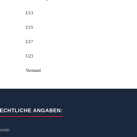
U13
U15
U17
U23
Vorstand
ECHTLICHE ANGABEN:
ntakt