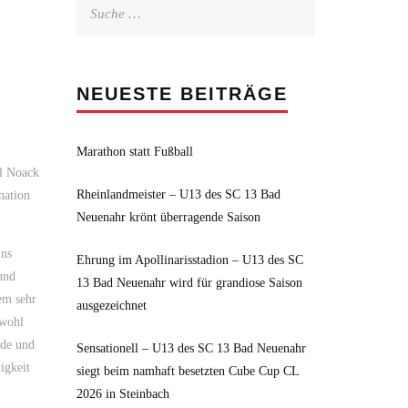
Suche
nach:
NEUESTE BEITRÄGE
Marathon statt Fußball
l Noack
Rheinlandmeister – U13 des SC 13 Bad
nation
Neuenahr krönt überragende Saison
ins
Ehrung im Apollinarisstadion – U13 des SC
und
13 Bad Neuenahr wird für grandiose Saison
em sehr
ausgezeichnet
owohl
ude und
Sensationell – U13 des SC 13 Bad Neuenahr
igkeit
siegt beim namhaft besetzten Cube Cup CL
2026 in Steinbach