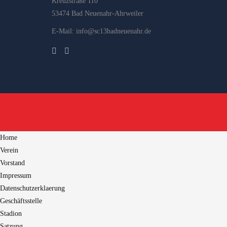
Kreuzstraße 110
53474 Bad Neuenahr-Ahrweiler
E-Mail: info@sc13badneuenahr.de
Home
Verein
Vorstand
Impressum
Datenschutzerklaerung
Geschäftsstelle
Stadion
Satzung