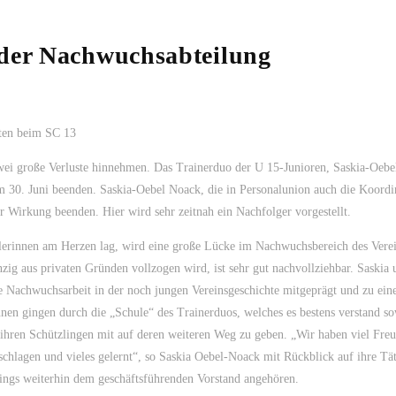
 der Nachwuchsabteilung
ten beim SC 13
i große Verluste hinnehmen. Das Trainerduo der U 15-Junioren, Saskia-Oebe
m 30. Juni beenden. Saskia-Oebel Noack, die in Personalunion auch die Koordi
r Wirkung beenden. Hier wird sehr zeitnah ein Nachfolger vorgestellt.
elerinnen am Herzen lag, wird eine große Lücke im Nachwuchsbereich des Vere
zig aus privaten Gründen vollzogen wird, ist sehr gut nachvollziehbar. Saskia 
te Nachwuchsarbeit in der noch jungen Vereinsgeschichte mitgeprägt und zu ein
innen gingen durch die „Schule“ des Trainerduos, welches es bestens verstand s
 ihren Schützlingen mit auf deren weiteren Weg zu geben. „Wir haben viel Fre
chlagen und vieles gelernt“, so Saskia Oebel-Noack mit Rückblick auf ihre Tät
ings weiterhin dem geschäftsführenden Vorstand angehören.