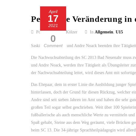
April
17
Personelle Veränderung in
2021
Posted by Guido Kölzer
In
Allgemein
,
U15
0
Comment
Saskia Oebel-Noack und Andre Noack beenden ihre Tätigkei
Die Nachwuchsabteilung des SC 2013 Bad Neuenahr muss zwe
und Andre Noack, werden ihre Tätigkeit als Übungsleiter zu
der Nachwuchsabteilung leitet, wird dieses Amt mit sofortige
Das Ehepaar, dem in erster Linie die Ausbildung junger Spi
hinterlassen, doch der Grund für diesen Rückzug, welcher ein
Andre sind seit sieben Jahren im Amt und haben die sehr gu
großen Teil sogar selbst geschrieben. Weit über 100 Spieler
fußballerische als auch menschliche Werte zu vermitteln und
Spaß gehabt, Steine aus dem Weg geräumt, viele Brücken ges
beim SC 13. Die 34-jährige Sprachheilpädagogin wird allerd