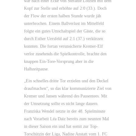
war nach einer Ecke von Stefanie Lotzien mit dem
Kopf zur Stelle und erhöhte auf 2:0 (33.). Doch
der Flow der ersten halben Stunde wurde jäh
unterbrochen. Einem Ballverlust im Mittelfeld
folgte ein gutes Umschaltspiel der Gäste, die so
durch Esther Uersfeld auf 2:1 (37.) verkürzen
konnten. Die fortan verunsicherte Kremer-Elf
verlor zusehends die Spielkontrolle, brachte den
knappen Ein-Tore-Vorsprung aber in die
Halbzeitpause.
„Ein schnelles dritte Tor erzielen und den Deckel
draufmachen“, so das klar kommunizierte Ziel von
Kremer und Jansen während des Pausentees. Mit
der Umsetzung sollte es nicht lange dauern.
Franziska Wendel netzte in der 48. Spielminute
nach Vorarbeit Léa Daiz bereits zum neunten Mal
in dieser Saison ein und hat somit zur Top-
Torschützin der Liga, Nadine Anstatt vom 1. FC