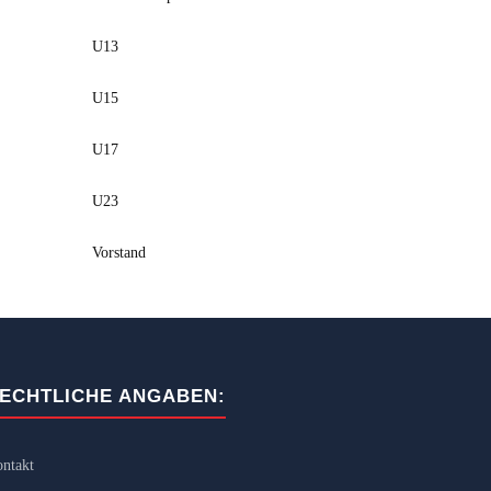
U13
U15
U17
U23
Vorstand
ECHTLICHE ANGABEN:
ntakt