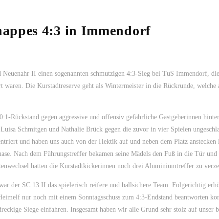
nappes 4:3 in Immendorf
ad Neuenahr II einen sogenannten schmutzigen 4:3-Sieg bei TuS Immendorf, di
ert waren. Die Kurstadtreserve geht als Wintermeister in die Rückrunde, welche
0:1-Rückstand gegen aggressive und offensiv gefährliche Gastgeberinnen hinte
uisa Schmitgen und Nathalie Brück gegen die zuvor in vier Spielen ungeschl
triert und haben uns auch von der Hektik auf und neben dem Platz anstecken 
phase. Nach dem Führungstreffer bekamen seine Mädels den Fuß in die Tür und
wechsel hatten die Kurstadtkickerinnen noch drei Aluminiumtreffer zu verze
ar der SC 13 II das spielerisch reifere und ballsichere Team. Folgerichtig erh
e Heimelf nur noch mit einem Sonntagsschuss zum 4:3-Endstand beantworten ko
eckige Siege einfahren. Insgesamt haben wir alle Grund sehr stolz auf unser b