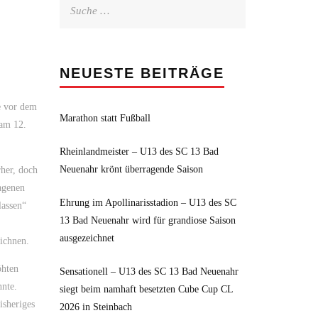
Suche
nach:
NEUESTE BEITRÄGE
e vor dem
Marathon statt Fußball
 am 12.
Rheinlandmeister – U13 des SC 13 Bad
Neuenahr krönt überragende Saison
rher, doch
agenen
Ehrung im Apollinarisstadion – U13 des SC
lassen“
13 Bad Neuenahr wird für grandiose Saison
ausgezeichnet
ichnen.
öhten
Sensationell – U13 des SC 13 Bad Neuenahr
nnte.
siegt beim namhaft besetzten Cube Cup CL
isheriges
2026 in Steinbach