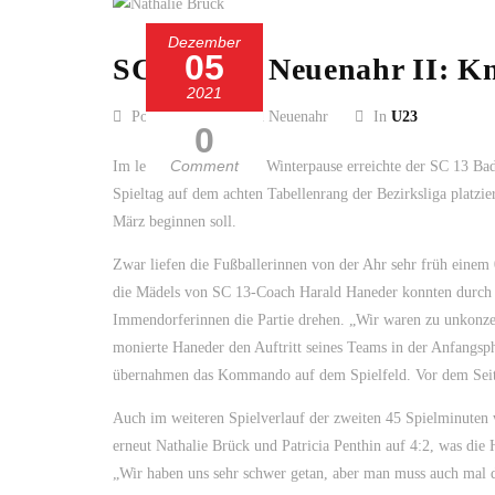
Dezember
05
SC 13 Bad Neuenahr II: K
2021
Posted by SC 13 Bad Neuenahr
In
U23
0
Comment
Im letzten Spiel vor der Winterpause erreichte der SC 13 B
Spieltag auf dem achten Tabellenrang der Bezirksliga platzi
März beginnen soll.
Zwar liefen die Fußballerinnen von der Ahr sehr früh einem 
die Mädels von SC 13-Coach Harald Haneder konnten durch L
Immendorferinnen die Partie drehen. „Wir waren zu unkonzen
monierte Haneder den Auftritt seines Teams in der Anfangs
übernahmen das Kommando auf dem Spielfeld. Vor dem Seiten
Auch im weiteren Spielverlauf der zweiten 45 Spielminuten w
erneut Nathalie Brück und Patricia Penthin auf 4:2, was di
„Wir haben uns sehr schwer getan, aber man muss auch mal dr