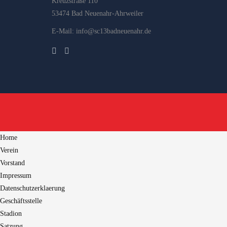
Kreuzstraße 110
53474 Bad Neuenahr-Ahrweiler
E-Mail: info@sc13badneuenahr.de
Home
Verein
Vorstand
Impressum
Datenschutzerklaerung
Geschäftsstelle
Stadion
Satzung