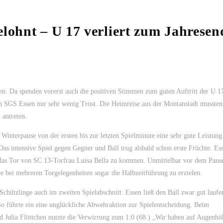
elohnt – U 17 verliert zum Jahresen
len. Da spenden vorerst auch die positiven Stimmen zum guten Auftritt der U 1
en SGS Essen nur sehr wenig Trost. Die Heimreise aus der Montanstadt mussten
 antreten.
r Winterpause von der ersten bis zur letzten Spielminute eine sehr gute Leistung
as intensive Spiel gegen Gegner und Ball trug alsbald schon erste Früchte. Es
r das Tor von SC 13-Torfrau Luisa Bella zu kommen. Unmittelbar vor dem Paus
e bei mehreren Torgelegenheiten sogar die Halbzeitführung zu erzielen.
-Schützlinge auch im zweiten Spielabschnitt. Essen ließ den Ball zwar gut laufe
So führte ein eine unglückliche Abwehraktion zur Spielentscheidung. Beim
 Julia Flöttchen nutzte die Verwirrung zum 1:0 (68.) „Wir haben auf Augenhö