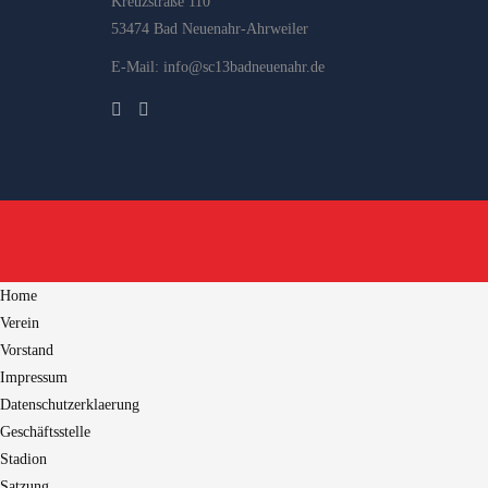
Kreuzstraße 110
53474 Bad Neuenahr-Ahrweiler
E-Mail: info@sc13badneuenahr.de
Home
Verein
Vorstand
Impressum
Datenschutzerklaerung
Geschäftsstelle
Stadion
Satzung