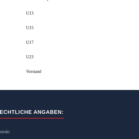
U13
U15
U17
U23
Vorstand
ECHTLICHE ANGABEN:
ntakt