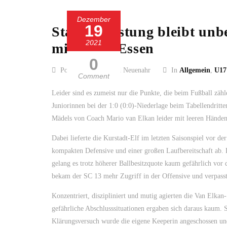
Dezember
19
Starke Leistung bleibt unb
2021
mit 0:1 in Essen
0
Posted by SC 13 Bad Neuenahr
In
Allgemein
,
U17
Comment
Leider sind es zumeist nur die Punkte, die beim Fußball zäh
Juniorinnen bei der 1:0 (0:0)-Niederlage beim Tabellendritt
Mädels von Coach Mario van Elkan leider mit leeren Händen
Dabei lieferte die Kurstadt-Elf im letzten Saisonspiel vor de
kompakten Defensive und einer großen Laufbereitschaft ab. D
gelang es trotz höherer Ballbesitzquote kaum gefährlich vo
bekam der SC 13 mehr Zugriff in der Offensive und verpasst
Konzentriert, diszipliniert und mutig agierten die Van Elkan
gefährliche Abschlusssituationen ergaben sich daraus kaum. 
Klärungsversuch wurde die eigene Keeperin angeschossen und