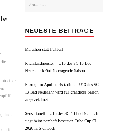
Suche
nach:
de
NEUESTE BEITRÄGE
Marathon statt Fußball
7-
 die
Rheinlandmeister – U13 des SC 13 Bad
Neuenahr krönt überragende Saison
 mit einer
Ehrung im Apollinarisstadion – U13 des SC
sen
13 Bad Neuenahr wird für grandiose Saison
enpfiff
ausgezeichnet
Sensationell – U13 des SC 13 Bad Neuenahr
n, doch
siegt beim namhaft besetzten Cube Cup CL
2026 in Steinbach
he mit