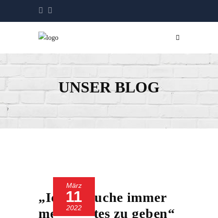
UNSER BLOG
März
11
„Ich versuche immer
2022
mein Bestes zu geben“