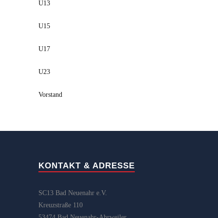
U13
U15
U17
U23
Vorstand
KONTAKT & ADRESSE
SC13 Bad Neuenahr e.V.
Kreuzstraße 110
53474 Bad Neuenahr-Ahrweiler