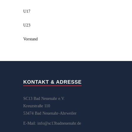
U17
U23
Vorstand
KONTAKT & ADRESSE
SC13 Bad Neuenahr e.V.
Kreuzstraße 110
53474 Bad Neuenahr-Ahrweiler
E-Mail: info@sc13badneuenahr.de