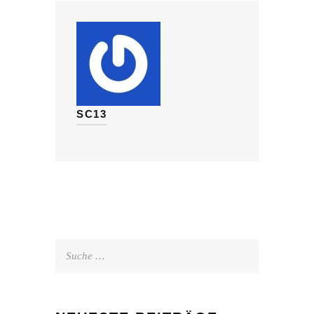
SC13
Suche
nach: