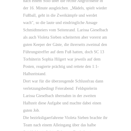
nach einem Solo über die rechte Angriffsseite in
der 16. Minute ausgleichen. „Mädels, spielt wieder
Fußball, geht in die Zweikämpfe und werdet
wach“, so die laute und eindringliche Ansage
Schmidtmeiers vom Seitenrand. Larissa Gieselbach
als auch Violeta Sieben scheiterten aber vorerst am
guten Keeper der Gäste, die ihrerseits zweimal den
Führungstreffer auf dem Fuß hatten, doch SC 13
Torhüterin Sophia Hilgert war jeweils auf dem
Posten, reagierte prächtig und rettete den 1:1-
Halbzeitstand.
Dort war für die überzeugende Schlussfrau dann
verletzungsbedingt Feierabend. Feldspielerin
Larissa Gieselbach übernahm in der zweiten
Halbzeit diese Aufgabe und machte dabei einen
guten Job.
Die bezirksligaerfahrene Violeta Sieben brachte ihr
Team nach einem Alleingang über das halbe